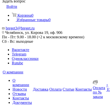
Задать вопрос
Войти
Корзина
0
Избранные товары
0
breget3@breget.ru
Челябинск, ул. Кирова 19, оф. 906
Пн - Пт: 9.00 - 18.00 (+2 к московскому времени)
Сб - Вс: выходные
Вконтакте
Telegram
Одноклассники
Rutube
О компании
О
компании
+
Оплата
Новости
Доставка
Оплата
Статьи
Контакты
Е
по №
Отзывы
заказа
Контакты
Документы