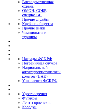
Вневедомственная
охрана
ОМОН, СОБР,
спецназ ВВ
Прочие службы
Клубы и общества
Прочие знаки
Чемпионаты и
турниры
Награды ФСБ РФ
Пограничная служба
Национальный
антитеррористический
комитет (НАК)
Управления ФСБ РФ
Удостоверения
Футляры
Ленты орденские
Колодки