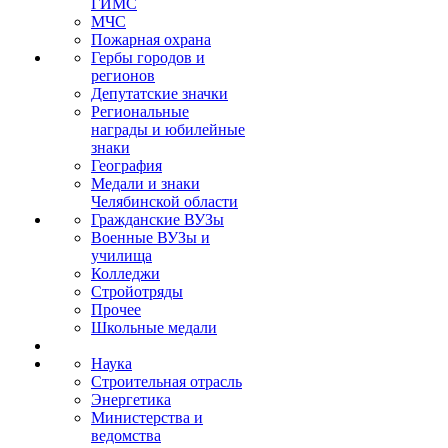
ГИМС
МЧС
Пожарная охрана
Гербы городов и
регионов
Депутатские значки
Региональные
награды и юбилейные
знаки
География
Медали и знаки
Челябинской области
Гражданские ВУЗы
Военные ВУЗы и
училища
Колледжи
Стройотряды
Прочее
Школьные медали
Наука
Строительная отрасль
Энергетика
Министерства и
ведомства