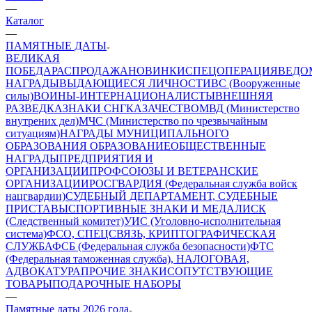
—
Каталог
—
ПАМЯТНЫЕ ДАТЫ
ВЕЛИКАЯ
ПОБЕДА
РАСПРОДАЖА
НОВИНКИ
СПЕЦОПЕРАЦИЯ
ВЕДО
НАГРАДЫ
ВЫДАЮЩИЕСЯ ЛИЧНОСТИ
ВС (Вооруженные
силы)
ВОИНЫ-ИНТЕРНАЦИОНАЛИСТЫ
ВНЕШНЯЯ
РАЗВЕДКА
ЗНАКИ СНГ
КАЗАЧЕСТВО
МВД (Министерство
внутрених дел)
МЧС (Министерство по чрезвычайным
ситуациям)
НАГРАДЫ МУНИЦИПАЛЬНОГО
ОБРАЗОВАНИЯ
ОБРАЗОВАНИЕ
ОБЩЕСТВЕННЫЕ
НАГРАДЫ
ПРЕДПРИЯТИЯ И
ОРГАНИЗАЦИИ
ПРОФСОЮЗЫ И ВЕТЕРАНСКИЕ
ОРГАНИЗАЦИИ
РОСГВАРДИЯ (Федеральная служба войск
нацгвардии)
СУДЕБНЫЙ ДЕПАРТАМЕНТ, СУДЕБНЫЕ
ПРИСТАВЫ
СПОРТИВНЫЕ ЗНАКИ И МЕДАЛИ
СК
(Следственный комитет)
УИС (Уголовно-исполнительная
система)
ФСО, СПЕЦСВЯЗЬ, КРИПТОГРАФИЧЕСКАЯ
СЛУЖБА
ФСБ (Федеральная служба безопасности)
ФТС
(Федеральная таможенная служба), НАЛОГОВАЯ,
АДВОКАТУРА
ПРОЧИЕ ЗНАКИ
СОПУТСТВУЮЩИЕ
ТОВАРЫ
ПОДАРОЧНЫЕ НАБОРЫ
—
Памятные даты 2026 года