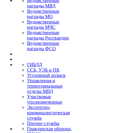
Ведомственные
награды МВД
Ведомственные
награды МО
Ведомственные
награды МЧС
Ведомственные
награды Росгвардии
Ведомственные
награды ФСО
ГИБДД
ССБ, УЭБ и ПК
Уголовный розыск
Управления и
территориальные
отделы МВД
Участковые
уполномоченные
Экспертно-
криминалистическая
служба
Прочие службы
Гражданская оборона,