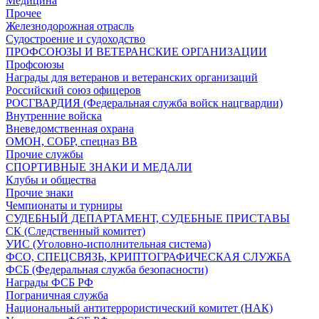
Медицина
Прочее
Железнодорожная отрасль
Судостроение и судоходство
ПРОФСОЮЗЫ И ВЕТЕРАНСКИЕ ОРГАНИЗАЦИИ
Профсоюзы
Награды для ветеранов и ветеранских организаций
Российский союз офицеров
РОСГВАРДИЯ (Федеральная служба войск нацгвардии)
Внутренние войска
Вневедомственная охрана
ОМОН, СОБР, спецназ ВВ
Прочие службы
СПОРТИВНЫЕ ЗНАКИ И МЕДАЛИ
Клубы и общества
Прочие знаки
Чемпионаты и турниры
СУДЕБНЫЙ ДЕПАРТАМЕНТ, СУДЕБНЫЕ ПРИСТАВЫ
СК (Следственный комитет)
УИС (Уголовно-исполнительная система)
ФСО, СПЕЦСВЯЗЬ, КРИПТОГРАФИЧЕСКАЯ СЛУЖБА
ФСБ (Федеральная служба безопасности)
Награды ФСБ РФ
Пограничная служба
Национальный антитеррористический комитет (НАК)