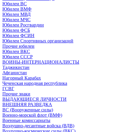
Юбилеи ВС
Юбилеи ВМФ
Юбилеи МВД
Юбилеи МЧС
Юбилеи Росгвардии
Юбилеи ФСБ
Юбилеи ФСИН
Юбилеи Спортивных организаций
Прочие юбилеи
Юбилеи ВКС
Юбилеи СССР
ВОИНЫ-ИНТЕРНАЦИОНАЛИСТЫ
Таджикистан
Афганистан
Нагорный Карабах
Чеченская народная республика
ГСВГ
Прочие знаки
ВЫДАЮЩИЕСЯ ЛИЧНОСТИ
ВНЕШНЯЯ РАЗВЕДКА
ВС (Вооруженные силы)
Военно-морской флот (ВМФ)
Военные комиссариаты
Воздушно-десантные войска (ВДВ)
Воздушно-космические силы (ВКС)