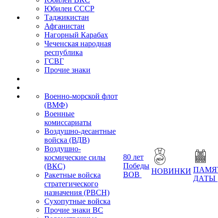
Юбилеи СССР
Таджикистан
Афганистан
Нагорный Карабах
Чеченская народная
республика
ГСВГ
Прочие знаки
Военно-морской флот
(ВМФ)
Военные
комиссариаты
Воздушно-десантные
войска (ВДВ)
Воздушно-
80 лет
космические силы
Победы
(ВКС)
ПАМЯ
НОВИНКИ
ВОВ
Ракетные войска
ДАТЫ
стратегического
назначения (РВСН)
Сухопутные войска
Прочие знаки ВС