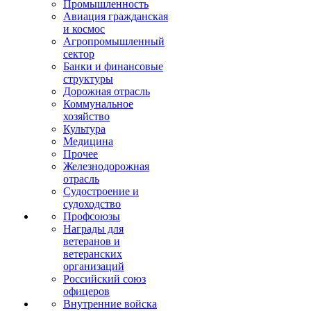
Промышленность
Авиация гражданская
и космос
Агропромышленный
сектор
Банки и финансовые
структуры
Дорожная отрасль
Коммунальное
хозяйство
Культура
Медицина
Прочее
Железнодорожная
отрасль
Судостроение и
судоходство
Профсоюзы
Награды для
ветеранов и
ветеранских
организаций
Российский союз
офицеров
Внутренние войска