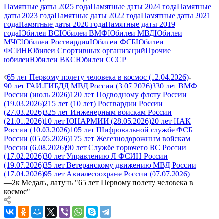
Памятные даты 2025 года
Памятные даты 2024 года
Памятные
даты 2023 года
Памятные даты 2022 года
Памятные даты 2021
года
Памятные даты 2020 года
Памятные даты 2019
года
Юбилеи ВС
Юбилеи ВМФ
Юбилеи МВД
Юбилеи
МЧС
Юбилеи Росгвардии
Юбилеи ФСБ
Юбилеи
ФСИН
Юбилеи Спортивных организаций
Прочие
юбилеи
Юбилеи ВКС
Юбилеи СССР
—
65 лет Первому полету человека в космос (12.04.2026)
90 лет ГАИ-ГИБДД МВД России (3.07.2026)
330 лет ВМФ
России (июль 2026)
120 лет Подводному флоту России
(19.03.2026)
215 лет (10 лет) Росгвардии России
(27.03.2026)
325 лет Инженерным войскам России
(21.01.2026)
10 лет ЮНАРМИИ (28.05.2026)
20 лет НАК
России (10.03.2026)
105 лет Шифровальной службе ФСБ
России (05.05.2026)
175 лет Железнодорожным войскам
России (6.08.2026)
90 лет Службе горючего ВС России
(17.02.2026)
30 лет Управлению Л ФСИН России
(19.07.2026)
35 лет Ветеранскому движению МВД России
(17.04.2026)
95 лет Авиалесоохране России (07.07.2026)
—
2к Медаль, латунь "65 лет Первому полету человека в
космос"