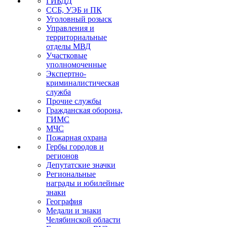
ГИБДД
ССБ, УЭБ и ПК
Уголовный розыск
Управления и
территориальные
отделы МВД
Участковые
уполномоченные
Экспертно-
криминалистическая
служба
Прочие службы
Гражданская оборона,
ГИМС
МЧС
Пожарная охрана
Гербы городов и
регионов
Депутатские значки
Региональные
награды и юбилейные
знаки
География
Медали и знаки
Челябинской области