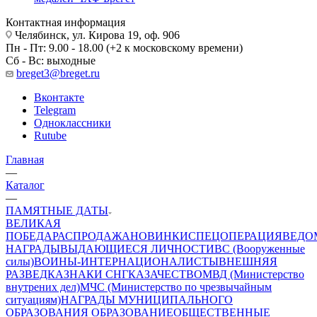
Контактная информация
Челябинск, ул. Кирова 19, оф. 906
Пн - Пт: 9.00 - 18.00 (+2 к московскому времени)
Сб - Вс: выходные
breget3@breget.ru
Вконтакте
Telegram
Одноклассники
Rutube
Главная
—
Каталог
—
ПАМЯТНЫЕ ДАТЫ
ВЕЛИКАЯ
ПОБЕДА
РАСПРОДАЖА
НОВИНКИ
СПЕЦОПЕРАЦИЯ
ВЕДО
НАГРАДЫ
ВЫДАЮЩИЕСЯ ЛИЧНОСТИ
ВС (Вооруженные
силы)
ВОИНЫ-ИНТЕРНАЦИОНАЛИСТЫ
ВНЕШНЯЯ
РАЗВЕДКА
ЗНАКИ СНГ
КАЗАЧЕСТВО
МВД (Министерство
внутрених дел)
МЧС (Министерство по чрезвычайным
ситуациям)
НАГРАДЫ МУНИЦИПАЛЬНОГО
ОБРАЗОВАНИЯ
ОБРАЗОВАНИЕ
ОБЩЕСТВЕННЫЕ