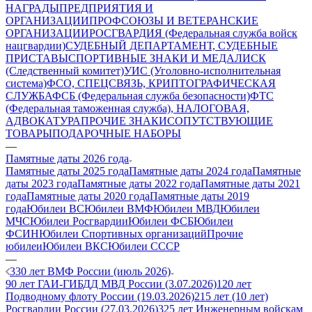
НАГРАДЫ
ПРЕДПРИЯТИЯ И
ОРГАНИЗАЦИИ
ПРОФСОЮЗЫ И ВЕТЕРАНСКИЕ
ОРГАНИЗАЦИИ
РОСГВАРДИЯ (Федеральная служба войск
нацгвардии)
СУДЕБНЫЙ ДЕПАРТАМЕНТ, СУДЕБНЫЕ
ПРИСТАВЫ
СПОРТИВНЫЕ ЗНАКИ И МЕДАЛИ
СК
(Следственный комитет)
УИС (Уголовно-исполнительная
система)
ФСО, СПЕЦСВЯЗЬ, КРИПТОГРАФИЧЕСКАЯ
СЛУЖБА
ФСБ (Федеральная служба безопасности)
ФТС
(Федеральная таможенная служба), НАЛОГОВАЯ,
АДВОКАТУРА
ПРОЧИЕ ЗНАКИ
СОПУТСТВУЮЩИЕ
ТОВАРЫ
ПОДАРОЧНЫЕ НАБОРЫ
—
Памятные даты 2026 года
Памятные даты 2025 года
Памятные даты 2024 года
Памятные
даты 2023 года
Памятные даты 2022 года
Памятные даты 2021
года
Памятные даты 2020 года
Памятные даты 2019
года
Юбилеи ВС
Юбилеи ВМФ
Юбилеи МВД
Юбилеи
МЧС
Юбилеи Росгвардии
Юбилеи ФСБ
Юбилеи
ФСИН
Юбилеи Спортивных организаций
Прочие
юбилеи
Юбилеи ВКС
Юбилеи СССР
—
330 лет ВМФ России (июль 2026)
90 лет ГАИ-ГИБДД МВД России (3.07.2026)
120 лет
Подводному флоту России (19.03.2026)
215 лет (10 лет)
Росгвардии России (27.03.2026)
325 лет Инженерным войскам