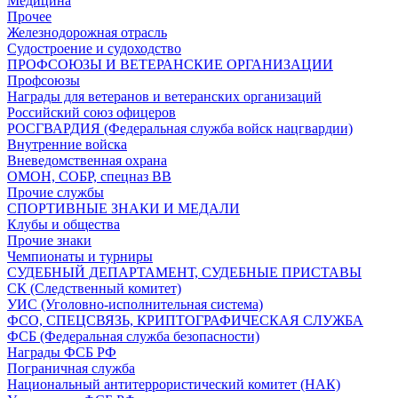
Медицина
Прочее
Железнодорожная отрасль
Судостроение и судоходство
ПРОФСОЮЗЫ И ВЕТЕРАНСКИЕ ОРГАНИЗАЦИИ
Профсоюзы
Награды для ветеранов и ветеранских организаций
Российский союз офицеров
РОСГВАРДИЯ (Федеральная служба войск нацгвардии)
Внутренние войска
Вневедомственная охрана
ОМОН, СОБР, спецназ ВВ
Прочие службы
СПОРТИВНЫЕ ЗНАКИ И МЕДАЛИ
Клубы и общества
Прочие знаки
Чемпионаты и турниры
СУДЕБНЫЙ ДЕПАРТАМЕНТ, СУДЕБНЫЕ ПРИСТАВЫ
СК (Следственный комитет)
УИС (Уголовно-исполнительная система)
ФСО, СПЕЦСВЯЗЬ, КРИПТОГРАФИЧЕСКАЯ СЛУЖБА
ФСБ (Федеральная служба безопасности)
Награды ФСБ РФ
Пограничная служба
Национальный антитеррористический комитет (НАК)