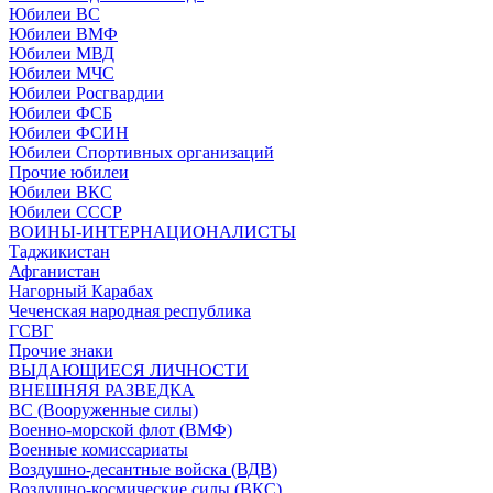
Юбилеи ВС
Юбилеи ВМФ
Юбилеи МВД
Юбилеи МЧС
Юбилеи Росгвардии
Юбилеи ФСБ
Юбилеи ФСИН
Юбилеи Спортивных организаций
Прочие юбилеи
Юбилеи ВКС
Юбилеи СССР
ВОИНЫ-ИНТЕРНАЦИОНАЛИСТЫ
Таджикистан
Афганистан
Нагорный Карабах
Чеченская народная республика
ГСВГ
Прочие знаки
ВЫДАЮЩИЕСЯ ЛИЧНОСТИ
ВНЕШНЯЯ РАЗВЕДКА
ВС (Вооруженные силы)
Военно-морской флот (ВМФ)
Военные комиссариаты
Воздушно-десантные войска (ВДВ)
Воздушно-космические силы (ВКС)