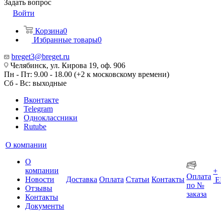
Задать вопрос
Войти
Корзина
0
Избранные товары
0
breget3@breget.ru
Челябинск, ул. Кирова 19, оф. 906
Пн - Пт: 9.00 - 18.00 (+2 к московскому времени)
Сб - Вс: выходные
Вконтакте
Telegram
Одноклассники
Rutube
О компании
О
компании
+
Оплата
Новости
Доставка
Оплата
Статьи
Контакты
Е
по №
Отзывы
заказа
Контакты
Документы