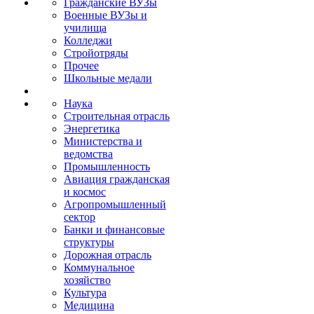
Гражданские ВУЗы
Военные ВУЗы и
училища
Колледжи
Стройотряды
Прочее
Школьные медали
Наука
Строительная отрасль
Энергетика
Министерства и
ведомства
Промышленность
Авиация гражданская
и космос
Агропромышленный
сектор
Банки и финансовые
структуры
Дорожная отрасль
Коммунальное
хозяйство
Культура
Медицина