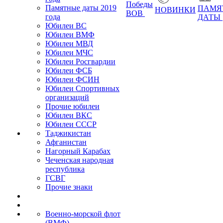
Победы
Памятные даты 2019
ПАМЯ
НОВИНКИ
ВОВ
года
ДАТЫ
Юбилеи ВС
Юбилеи ВМФ
Юбилеи МВД
Юбилеи МЧС
Юбилеи Росгвардии
Юбилеи ФСБ
Юбилеи ФСИН
Юбилеи Спортивных
организаций
Прочие юбилеи
Юбилеи ВКС
Юбилеи СССР
Таджикистан
Афганистан
Нагорный Карабах
Чеченская народная
республика
ГСВГ
Прочие знаки
Военно-морской флот
(ВМФ)