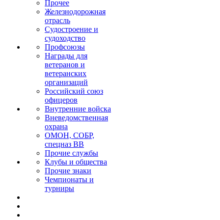
Прочее
Железнодорожная
отрасль
Судостроение и
судоходство
Профсоюзы
Награды для
ветеранов и
ветеранских
организаций
Российский союз
офицеров
Внутренние войска
Вневедомственная
охрана
ОМОН, СОБР,
спецназ ВВ
Прочие службы
Клубы и общества
Прочие знаки
Чемпионаты и
турниры