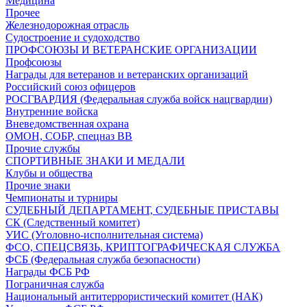
Медицина
Прочее
Железнодорожная отрасль
Судостроение и судоходство
ПРОФСОЮЗЫ И ВЕТЕРАНСКИЕ ОРГАНИЗАЦИИ
Профсоюзы
Награды для ветеранов и ветеранских организаций
Российский союз офицеров
РОСГВАРДИЯ (Федеральная служба войск нацгвардии)
Внутренние войска
Вневедомственная охрана
ОМОН, СОБР, спецназ ВВ
Прочие службы
СПОРТИВНЫЕ ЗНАКИ И МЕДАЛИ
Клубы и общества
Прочие знаки
Чемпионаты и турниры
СУДЕБНЫЙ ДЕПАРТАМЕНТ, СУДЕБНЫЕ ПРИСТАВЫ
СК (Следственный комитет)
УИС (Уголовно-исполнительная система)
ФСО, СПЕЦСВЯЗЬ, КРИПТОГРАФИЧЕСКАЯ СЛУЖБА
ФСБ (Федеральная служба безопасности)
Награды ФСБ РФ
Пограничная служба
Национальный антитеррористический комитет (НАК)