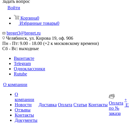
Задать вопрос
Войти
Корзина
0
Избранные товары
0
breget3@breget.ru
Челябинск, ул. Кирова 19, оф. 906
Пн - Пт: 9.00 - 18.00 (+2 к московскому времени)
Сб - Вс: выходные
Вконтакте
Telegram
Одноклассники
Rutube
О компании
О
компании
+
Оплата
Новости
Доставка
Оплата
Статьи
Контакты
Е
по №
Отзывы
заказа
Контакты
Документы