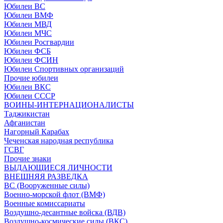
Юбилеи ВС
Юбилеи ВМФ
Юбилеи МВД
Юбилеи МЧС
Юбилеи Росгвардии
Юбилеи ФСБ
Юбилеи ФСИН
Юбилеи Спортивных организаций
Прочие юбилеи
Юбилеи ВКС
Юбилеи СССР
ВОИНЫ-ИНТЕРНАЦИОНАЛИСТЫ
Таджикистан
Афганистан
Нагорный Карабах
Чеченская народная республика
ГСВГ
Прочие знаки
ВЫДАЮЩИЕСЯ ЛИЧНОСТИ
ВНЕШНЯЯ РАЗВЕДКА
ВС (Вооруженные силы)
Военно-морской флот (ВМФ)
Военные комиссариаты
Воздушно-десантные войска (ВДВ)
Воздушно-космические силы (ВКС)