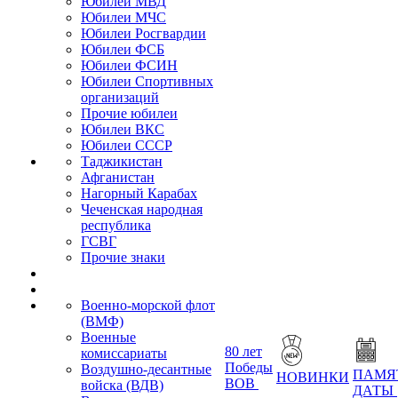
Юбилеи МВД
Юбилеи МЧС
Юбилеи Росгвардии
Юбилеи ФСБ
Юбилеи ФСИН
Юбилеи Спортивных
организаций
Прочие юбилеи
Юбилеи ВКС
Юбилеи СССР
Таджикистан
Афганистан
Нагорный Карабах
Чеченская народная
республика
ГСВГ
Прочие знаки
Военно-морской флот
(ВМФ)
Военные
80 лет
комиссариаты
Победы
Воздушно-десантные
ПАМЯ
НОВИНКИ
ВОВ
войска (ВДВ)
ДАТЫ