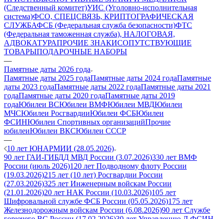
(Следственный комитет)
УИС (Уголовно-исполнительная
система)
ФСО, СПЕЦСВЯЗЬ, КРИПТОГРАФИЧЕСКАЯ
СЛУЖБА
ФСБ (Федеральная служба безопасности)
ФТС
(Федеральная таможенная служба), НАЛОГОВАЯ,
АДВОКАТУРА
ПРОЧИЕ ЗНАКИ
СОПУТСТВУЮЩИЕ
ТОВАРЫ
ПОДАРОЧНЫЕ НАБОРЫ
—
Памятные даты 2026 года
Памятные даты 2025 года
Памятные даты 2024 года
Памятные
даты 2023 года
Памятные даты 2022 года
Памятные даты 2021
года
Памятные даты 2020 года
Памятные даты 2019
года
Юбилеи ВС
Юбилеи ВМФ
Юбилеи МВД
Юбилеи
МЧС
Юбилеи Росгвардии
Юбилеи ФСБ
Юбилеи
ФСИН
Юбилеи Спортивных организаций
Прочие
юбилеи
Юбилеи ВКС
Юбилеи СССР
—
10 лет ЮНАРМИИ (28.05.2026)
90 лет ГАИ-ГИБДД МВД России (3.07.2026)
330 лет ВМФ
России (июль 2026)
120 лет Подводному флоту России
(19.03.2026)
215 лет (10 лет) Росгвардии России
(27.03.2026)
325 лет Инженерным войскам России
(21.01.2026)
20 лет НАК России (10.03.2026)
105 лет
Шифровальной службе ФСБ России (05.05.2026)
175 лет
Железнодорожным войскам России (6.08.2026)
90 лет Службе
горючего ВС России (17.02.2026)
30 лет Управлению Л ФСИН