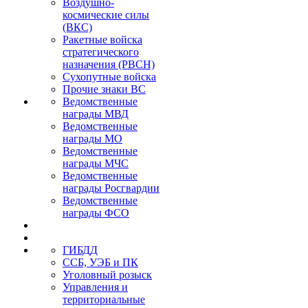
Воздушно-
космические силы
(ВКС)
Ракетные войска
стратегического
назначения (РВСН)
Сухопутные войска
Прочие знаки ВС
Ведомственные
награды МВД
Ведомственные
награды МО
Ведомственные
награды МЧС
Ведомственные
награды Росгвардии
Ведомственные
награды ФСО
ГИБДД
ССБ, УЭБ и ПК
Уголовный розыск
Управления и
территориальные