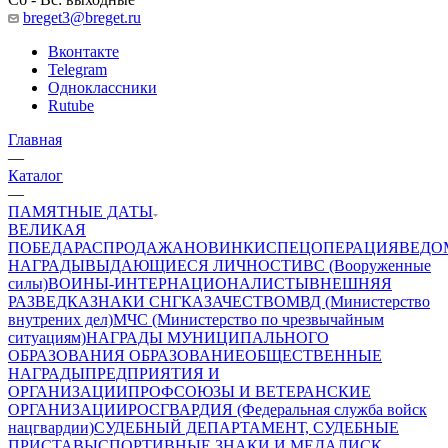
breget3@breget.ru
Вконтакте
Telegram
Одноклассники
Rutube
Главная
—
Каталог
—
ПАМЯТНЫЕ ДАТЫ
ВЕЛИКАЯ
ПОБЕДА
РАСПРОДАЖА
НОВИНКИ
СПЕЦОПЕРАЦИЯ
ВЕДО
НАГРАДЫ
ВЫДАЮЩИЕСЯ ЛИЧНОСТИ
ВС (Вооруженные
силы)
ВОИНЫ-ИНТЕРНАЦИОНАЛИСТЫ
ВНЕШНЯЯ
РАЗВЕДКА
ЗНАКИ СНГ
КАЗАЧЕСТВО
МВД (Министерство
внутрених дел)
МЧС (Министерство по чрезвычайным
ситуациям)
НАГРАДЫ МУНИЦИПАЛЬНОГО
ОБРАЗОВАНИЯ
ОБРАЗОВАНИЕ
ОБЩЕСТВЕННЫЕ
НАГРАДЫ
ПРЕДПРИЯТИЯ И
ОРГАНИЗАЦИИ
ПРОФСОЮЗЫ И ВЕТЕРАНСКИЕ
ОРГАНИЗАЦИИ
РОСГВАРДИЯ (Федеральная служба войск
нацгвардии)
СУДЕБНЫЙ ДЕПАРТАМЕНТ, СУДЕБНЫЕ
ПРИСТАВЫ
СПОРТИВНЫЕ ЗНАКИ И МЕДАЛИ
СК