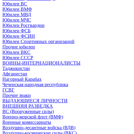
Юбилеи ВС
Юбилеи ВМФ
Юбилеи МВД
Юбилеи МЧС
Юбилеи Росгвардии
Юбилеи ФСБ
Юбилеи ФСИН
Юбилеи Спортивных организаций
Прочие юбилеи
Юбилеи ВКС
Юбилеи СССР
ВОИНЫ-ИНТЕРНАЦИОНАЛИСТЫ
Таджикистан
Афганистан
Нагорный Карабах
Чеченская народная республика
ГСВГ
Прочие знаки
ВЫДАЮЩИЕСЯ ЛИЧНОСТИ
ВНЕШНЯЯ РАЗВЕДКА
ВС (Вооруженные силы)
Военно-морской флот (ВМФ)
Военные комиссариаты
Воздушно-десантные войска (ВДВ)
Воздушно-космические силы (ВКС)