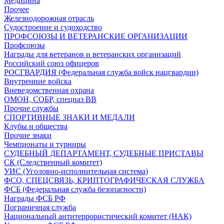
Медицина
Прочее
Железнодорожная отрасль
Судостроение и судоходство
ПРОФСОЮЗЫ И ВЕТЕРАНСКИЕ ОРГАНИЗАЦИИ
Профсоюзы
Награды для ветеранов и ветеранских организаций
Российский союз офицеров
РОСГВАРДИЯ (Федеральная служба войск нацгвардии)
Внутренние войска
Вневедомственная охрана
ОМОН, СОБР, спецназ ВВ
Прочие службы
СПОРТИВНЫЕ ЗНАКИ И МЕДАЛИ
Клубы и общества
Прочие знаки
Чемпионаты и турниры
СУДЕБНЫЙ ДЕПАРТАМЕНТ, СУДЕБНЫЕ ПРИСТАВЫ
СК (Следственный комитет)
УИС (Уголовно-исполнительная система)
ФСО, СПЕЦСВЯЗЬ, КРИПТОГРАФИЧЕСКАЯ СЛУЖБА
ФСБ (Федеральная служба безопасности)
Награды ФСБ РФ
Пограничная служба
Национальный антитеррористический комитет (НАК)