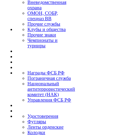
Вневедомственная
охрана
ОМОН, СОБР,
спецназ ВВ
Прочие службы
Клубы и общества
Прочие знаки
Чемпионаты и
турниры
Награды ФСБ РФ
Пограничная служба
Национальный
антитеррористический
комитет (НАК)
Управления ФСБ РФ
Удостоверения
Футляры
Ленты орденские
Колодки