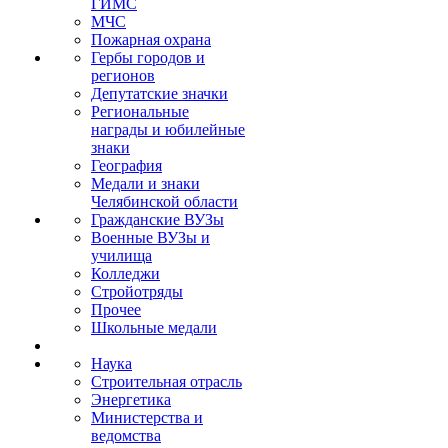
ГИМС
МЧС
Пожарная охрана
Гербы городов и
регионов
Депутатские значки
Региональные
награды и юбилейные
знаки
География
Медали и знаки
Челябинской области
Гражданские ВУЗы
Военные ВУЗы и
училища
Колледжи
Стройотряды
Прочее
Школьные медали
Наука
Строительная отрасль
Энергетика
Министерства и
ведомства