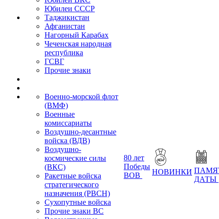
Юбилеи СССР
Таджикистан
Афганистан
Нагорный Карабах
Чеченская народная
республика
ГСВГ
Прочие знаки
Военно-морской флот
(ВМФ)
Военные
комиссариаты
Воздушно-десантные
войска (ВДВ)
Воздушно-
80 лет
космические силы
Победы
(ВКС)
ПАМЯ
НОВИНКИ
ВОВ
Ракетные войска
ДАТЫ
стратегического
назначения (РВСН)
Сухопутные войска
Прочие знаки ВС