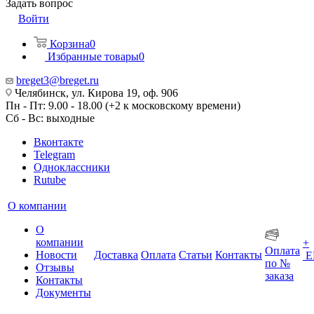
Задать вопрос
Войти
Корзина
0
Избранные товары
0
breget3@breget.ru
Челябинск, ул. Кирова 19, оф. 906
Пн - Пт: 9.00 - 18.00 (+2 к московскому времени)
Сб - Вс: выходные
Вконтакте
Telegram
Одноклассники
Rutube
О компании
О
компании
+
Оплата
Новости
Доставка
Оплата
Статьи
Контакты
Е
по №
Отзывы
заказа
Контакты
Документы