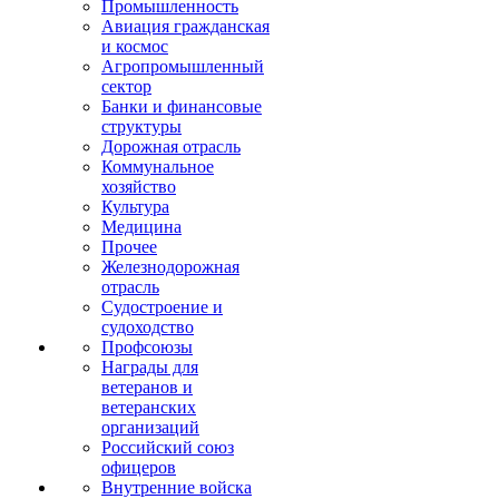
Промышленность
Авиация гражданская
и космос
Агропромышленный
сектор
Банки и финансовые
структуры
Дорожная отрасль
Коммунальное
хозяйство
Культура
Медицина
Прочее
Железнодорожная
отрасль
Судостроение и
судоходство
Профсоюзы
Награды для
ветеранов и
ветеранских
организаций
Российский союз
офицеров
Внутренние войска