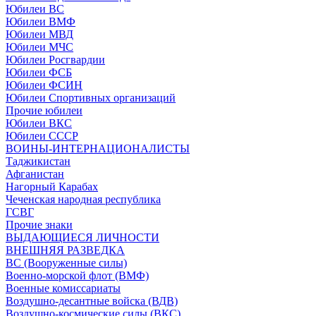
Юбилеи ВС
Юбилеи ВМФ
Юбилеи МВД
Юбилеи МЧС
Юбилеи Росгвардии
Юбилеи ФСБ
Юбилеи ФСИН
Юбилеи Спортивных организаций
Прочие юбилеи
Юбилеи ВКС
Юбилеи СССР
ВОИНЫ-ИНТЕРНАЦИОНАЛИСТЫ
Таджикистан
Афганистан
Нагорный Карабах
Чеченская народная республика
ГСВГ
Прочие знаки
ВЫДАЮЩИЕСЯ ЛИЧНОСТИ
ВНЕШНЯЯ РАЗВЕДКА
ВС (Вооруженные силы)
Военно-морской флот (ВМФ)
Военные комиссариаты
Воздушно-десантные войска (ВДВ)
Воздушно-космические силы (ВКС)