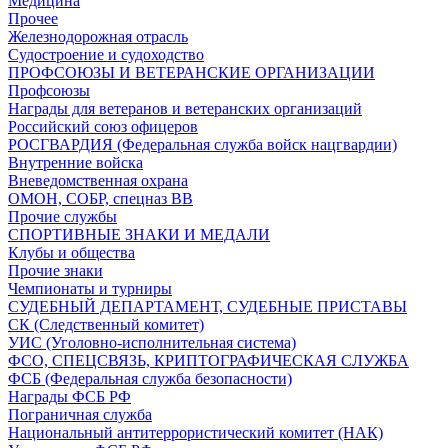
Медицина
Прочее
Железнодорожная отрасль
Судостроение и судоходство
ПРОФСОЮЗЫ И ВЕТЕРАНСКИЕ ОРГАНИЗАЦИИ
Профсоюзы
Награды для ветеранов и ветеранских организаций
Российский союз офицеров
РОСГВАРДИЯ (Федеральная служба войск нацгвардии)
Внутренние войска
Вневедомственная охрана
ОМОН, СОБР, спецназ ВВ
Прочие службы
СПОРТИВНЫЕ ЗНАКИ И МЕДАЛИ
Клубы и общества
Прочие знаки
Чемпионаты и турниры
СУДЕБНЫЙ ДЕПАРТАМЕНТ, СУДЕБНЫЕ ПРИСТАВЫ
СК (Следственный комитет)
УИС (Уголовно-исполнительная система)
ФСО, СПЕЦСВЯЗЬ, КРИПТОГРАФИЧЕСКАЯ СЛУЖБА
ФСБ (Федеральная служба безопасности)
Награды ФСБ РФ
Пограничная служба
Национальный антитеррористический комитет (НАК)