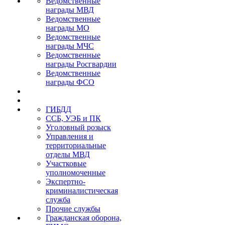
Ведомственные
награды МВД
Ведомственные
награды МО
Ведомственные
награды МЧС
Ведомственные
награды Росгвардии
Ведомственные
награды ФСО
ГИБДД
ССБ, УЭБ и ПК
Уголовный розыск
Управления и
территориальные
отделы МВД
Участковые
уполномоченные
Экспертно-
криминалистическая
служба
Прочие службы
Гражданская оборона,