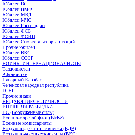
Юбилеи ВС
Юбилеи ВМФ
Юбилеи МВД
Юбилеи МЧС
Юбилеи Росгвардии
Юбилеи ФСБ
Юбилеи ФСИН
Юбилеи Спортивных организаций
Прочие юбилеи
Юбилеи ВКС
Юбилеи СССР
ВОИНЫ-ИНТЕРНАЦИОНАЛИСТЫ
Таджикистан
Афганистан
Нагорный Карабах
Чеченская народная республика
ГСВГ
Прочие знаки
ВЫДАЮЩИЕСЯ ЛИЧНОСТИ
ВНЕШНЯЯ РАЗВЕДКА
ВС (Вооруженные силы)
Военно-морской флот (ВМФ)
Военные комиссариаты
Воздушно-десантные войска (ВДВ)
Воздушно-космические силы (ВКС)