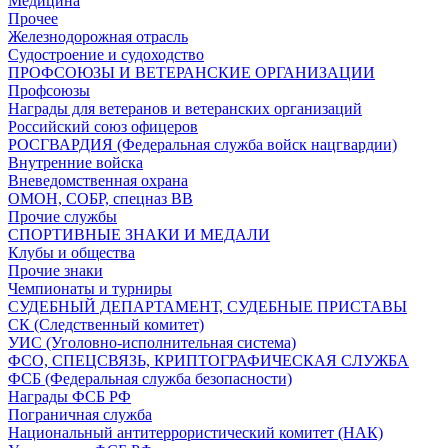
Медицина
Прочее
Железнодорожная отрасль
Судостроение и судоходство
ПРОФСОЮЗЫ И ВЕТЕРАНСКИЕ ОРГАНИЗАЦИИ
Профсоюзы
Награды для ветеранов и ветеранских организаций
Российский союз офицеров
РОСГВАРДИЯ (Федеральная служба войск нацгвардии)
Внутренние войска
Вневедомственная охрана
ОМОН, СОБР, спецназ ВВ
Прочие службы
СПОРТИВНЫЕ ЗНАКИ И МЕДАЛИ
Клубы и общества
Прочие знаки
Чемпионаты и турниры
СУДЕБНЫЙ ДЕПАРТАМЕНТ, СУДЕБНЫЕ ПРИСТАВЫ
СК (Следственный комитет)
УИС (Уголовно-исполнительная система)
ФСО, СПЕЦСВЯЗЬ, КРИПТОГРАФИЧЕСКАЯ СЛУЖБА
ФСБ (Федеральная служба безопасности)
Награды ФСБ РФ
Пограничная служба
Национальный антитеррористический комитет (НАК)