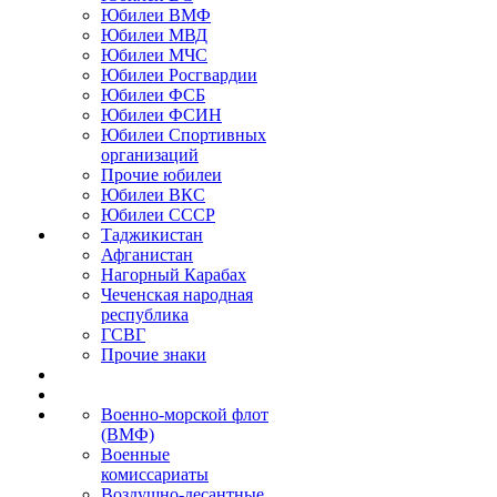
Юбилеи ВМФ
Юбилеи МВД
Юбилеи МЧС
Юбилеи Росгвардии
Юбилеи ФСБ
Юбилеи ФСИН
Юбилеи Спортивных
организаций
Прочие юбилеи
Юбилеи ВКС
Юбилеи СССР
Таджикистан
Афганистан
Нагорный Карабах
Чеченская народная
республика
ГСВГ
Прочие знаки
Военно-морской флот
(ВМФ)
Военные
комиссариаты
Воздушно-десантные