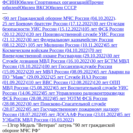
ФСИН
Юбилеи Спортивных организаций
Прочие
юбилеи
Юбилеи ВКС
Юбилеи СССР
—
90 лет Гражданской обороне МЧС России (04.10.2022)
25 лет Боевому братству России (17.12.2022)
30 лет Отделам
безопасности УИС России (15.12.2022)
105 лет ФСБ России
(20.12.2022)
120 лет Производственной службе УИС России
(21.12.2022)
30 лет Федеральному казначейству России
(08.12.2022)
105 лет Милиции России (10.11.2022)
65 лет
Космическим войскам России (04.10.2022)
70 лет
Вневедомственной охране Росгвардии (29.10.2022)
30 лет
Службе дознания МВД России (16.10.2022)
30 лет БСТМ МВД
России (19.10.2022)
100 лет Госсанэпидслужбе России
(15.09.2022)
220 лет МВД России (08.09.2022)
65 лет Аварии на
ПО "Маяк" (29.09.2022)
25 лет Службе ИАЗ России
(01.09.2022)
110 лет ВВС России (12.08.2022)
120 лет ОПП
МВД России (25.08.2022)
65 лет Воспитательной службе УИС
России (14.06.2022)
85 лет Управлению радиоконтрразведки
ФСБ России (28.08.2022)
85 лет УОТМ ФСБ России
(28.08.2022)
30 лет Поисково-Спасательной службе
(28.07.2022)
95 лет Государственному пожарному надзору
России (18.07.2022)
95 лет ДОСААФ России (23.01.2022)
85 лет
УЭБиПК МВД России (16.03.2022)
—
13гор Медаль "Ветеран" латунь "90 лет гражданской
обороне МЧС РФ"