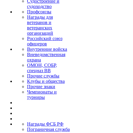
Судостроение и
судоходство
Профсоюзы
Награды для
ветеранов и
ветеранских
организаций
Российский союз
офицеров
Внутренние войска
Вневедомственная
охрана
ОМОН, СОБР,
спецназ ВВ
Прочие службы
Клубы и общества
Прочие знаки
Чемпионаты и
турниры
Награды ФСБ РФ
Пограничная служба