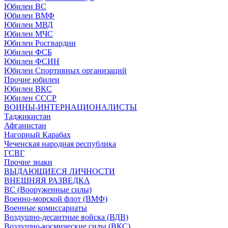
Юбилеи ВС
Юбилеи ВМФ
Юбилеи МВД
Юбилеи МЧС
Юбилеи Росгвардии
Юбилеи ФСБ
Юбилеи ФСИН
Юбилеи Спортивных организаций
Прочие юбилеи
Юбилеи ВКС
Юбилеи СССР
ВОИНЫ-ИНТЕРНАЦИОНАЛИСТЫ
Таджикистан
Афганистан
Нагорный Карабах
Чеченская народная республика
ГСВГ
Прочие знаки
ВЫДАЮЩИЕСЯ ЛИЧНОСТИ
ВНЕШНЯЯ РАЗВЕДКА
ВС (Вооруженные силы)
Военно-морской флот (ВМФ)
Военные комиссариаты
Воздушно-десантные войска (ВДВ)
Воздушно-космические силы (ВКС)