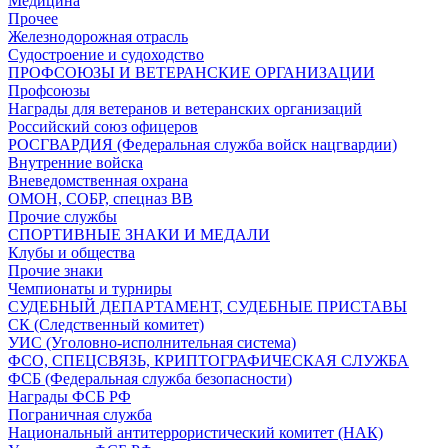
Медицина
Прочее
Железнодорожная отрасль
Судостроение и судоходство
ПРОФСОЮЗЫ И ВЕТЕРАНСКИЕ ОРГАНИЗАЦИИ
Профсоюзы
Награды для ветеранов и ветеранских организаций
Российский союз офицеров
РОСГВАРДИЯ (Федеральная служба войск нацгвардии)
Внутренние войска
Вневедомственная охрана
ОМОН, СОБР, спецназ ВВ
Прочие службы
СПОРТИВНЫЕ ЗНАКИ И МЕДАЛИ
Клубы и общества
Прочие знаки
Чемпионаты и турниры
СУДЕБНЫЙ ДЕПАРТАМЕНТ, СУДЕБНЫЕ ПРИСТАВЫ
СК (Следственный комитет)
УИС (Уголовно-исполнительная система)
ФСО, СПЕЦСВЯЗЬ, КРИПТОГРАФИЧЕСКАЯ СЛУЖБА
ФСБ (Федеральная служба безопасности)
Награды ФСБ РФ
Пограничная служба
Национальный антитеррористический комитет (НАК)