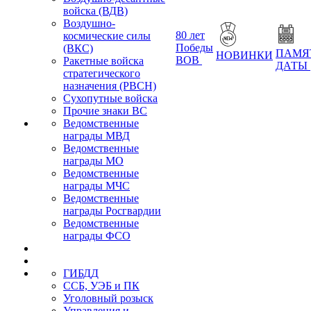
войска (ВДВ)
Воздушно-
80 лет
космические силы
Победы
(ВКС)
ПАМЯ
НОВИНКИ
ВОВ
Ракетные войска
ДАТЫ
стратегического
назначения (РВСН)
Сухопутные войска
Прочие знаки ВС
Ведомственные
награды МВД
Ведомственные
награды МО
Ведомственные
награды МЧС
Ведомственные
награды Росгвардии
Ведомственные
награды ФСО
ГИБДД
ССБ, УЭБ и ПК
Уголовный розыск
Управления и