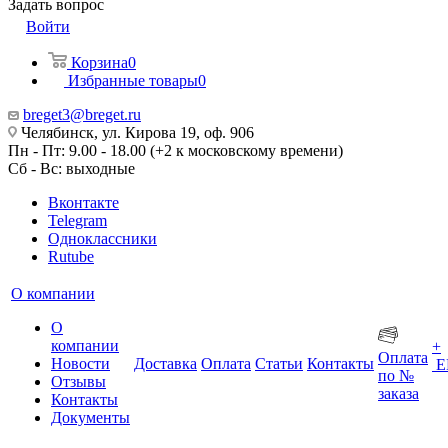
Задать вопрос
Войти
Корзина
0
Избранные товары
0
breget3@breget.ru
Челябинск, ул. Кирова 19, оф. 906
Пн - Пт: 9.00 - 18.00 (+2 к московскому времени)
Сб - Вс: выходные
Вконтакте
Telegram
Одноклассники
Rutube
О компании
О
компании
+
Оплата
Новости
Доставка
Оплата
Статьи
Контакты
Е
по №
Отзывы
заказа
Контакты
Документы