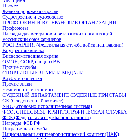
Медицина
Прочее
Железнодорожная отрасль
Судостроение и судоходство
ПРОФСОЮЗЫ И ВЕТЕРАНСКИЕ ОРГАНИЗАЦИИ
Профсоюзы
Награды для ветеранов и ветеранских организаций
Российский союз офицеров
РОСГВАРДИЯ (Федеральная служба войск нацгвардии)
Внутренние войска
Вневедомственная охрана
ОМОН, СОБР, спецназ ВВ
Прочие службы
СПОРТИВНЫЕ ЗНАКИ И МЕДАЛИ
Клубы и общества
Прочие знаки
Чемпионаты и турниры
СУДЕБНЫЙ ДЕПАРТАМЕНТ, СУДЕБНЫЕ ПРИСТАВЫ
СК (Следственный комитет)
УИС (Уголовно-исполнительная система)
ФСО, СПЕЦСВЯЗЬ, КРИПТОГРАФИЧЕСКАЯ СЛУЖБА
ФСБ (Федеральная служба безопасности)
Награды ФСБ РФ
Пограничная служба
Национальный антитеррористический комитет (НАК)