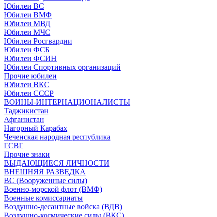
Юбилеи ВС
Юбилеи ВМФ
Юбилеи МВД
Юбилеи МЧС
Юбилеи Росгвардии
Юбилеи ФСБ
Юбилеи ФСИН
Юбилеи Спортивных организаций
Прочие юбилеи
Юбилеи ВКС
Юбилеи СССР
ВОИНЫ-ИНТЕРНАЦИОНАЛИСТЫ
Таджикистан
Афганистан
Нагорный Карабах
Чеченская народная республика
ГСВГ
Прочие знаки
ВЫДАЮЩИЕСЯ ЛИЧНОСТИ
ВНЕШНЯЯ РАЗВЕДКА
ВС (Вооруженные силы)
Военно-морской флот (ВМФ)
Военные комиссариаты
Воздушно-десантные войска (ВДВ)
Воздушно-космические силы (ВКС)