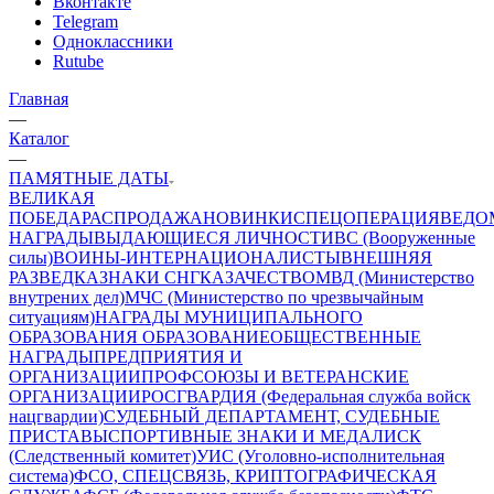
Вконтакте
Telegram
Одноклассники
Rutube
Главная
—
Каталог
—
ПАМЯТНЫЕ ДАТЫ
ВЕЛИКАЯ
ПОБЕДА
РАСПРОДАЖА
НОВИНКИ
СПЕЦОПЕРАЦИЯ
ВЕДО
НАГРАДЫ
ВЫДАЮЩИЕСЯ ЛИЧНОСТИ
ВС (Вооруженные
силы)
ВОИНЫ-ИНТЕРНАЦИОНАЛИСТЫ
ВНЕШНЯЯ
РАЗВЕДКА
ЗНАКИ СНГ
КАЗАЧЕСТВО
МВД (Министерство
внутрених дел)
МЧС (Министерство по чрезвычайным
ситуациям)
НАГРАДЫ МУНИЦИПАЛЬНОГО
ОБРАЗОВАНИЯ
ОБРАЗОВАНИЕ
ОБЩЕСТВЕННЫЕ
НАГРАДЫ
ПРЕДПРИЯТИЯ И
ОРГАНИЗАЦИИ
ПРОФСОЮЗЫ И ВЕТЕРАНСКИЕ
ОРГАНИЗАЦИИ
РОСГВАРДИЯ (Федеральная служба войск
нацгвардии)
СУДЕБНЫЙ ДЕПАРТАМЕНТ, СУДЕБНЫЕ
ПРИСТАВЫ
СПОРТИВНЫЕ ЗНАКИ И МЕДАЛИ
СК
(Следственный комитет)
УИС (Уголовно-исполнительная
система)
ФСО, СПЕЦСВЯЗЬ, КРИПТОГРАФИЧЕСКАЯ