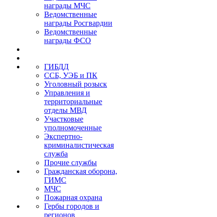
награды МЧС
Ведомственные
награды Росгвардии
Ведомственные
награды ФСО
ГИБДД
ССБ, УЭБ и ПК
Уголовный розыск
Управления и
территориальные
отделы МВД
Участковые
уполномоченные
Экспертно-
криминалистическая
служба
Прочие службы
Гражданская оборона,
ГИМС
МЧС
Пожарная охрана
Гербы городов и
регионов