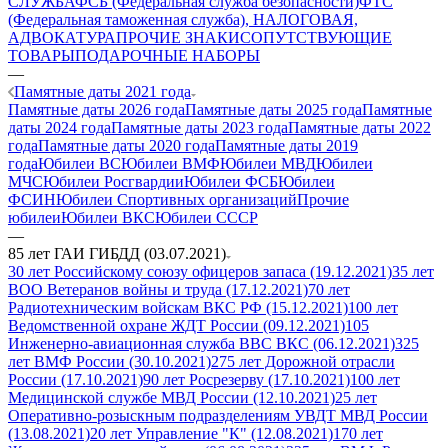
СЛУЖБА
ФСБ (Федеральная служба безопасности)
ФТС
(Федеральная таможенная служба), НАЛОГОВАЯ,
АДВОКАТУРА
ПРОЧИЕ ЗНАКИ
СОПУТСТВУЮЩИЕ
ТОВАРЫ
ПОДАРОЧНЫЕ НАБОРЫ
—
Памятные даты 2021 года
Памятные даты 2026 года
Памятные даты 2025 года
Памятные
даты 2024 года
Памятные даты 2023 года
Памятные даты 2022
года
Памятные даты 2020 года
Памятные даты 2019
года
Юбилеи ВС
Юбилеи ВМФ
Юбилеи МВД
Юбилеи
МЧС
Юбилеи Росгвардии
Юбилеи ФСБ
Юбилеи
ФСИН
Юбилеи Спортивных организаций
Прочие
юбилеи
Юбилеи ВКС
Юбилеи СССР
—
85 лет ГАИ ГИБДД (03.07.2021)
30 лет Российскому союзу офицеров запаса (19.12.2021)
35 лет
ВОО Ветеранов войны и труда (17.12.2021)
70 лет
Радиотехническим войскам ВКС РФ (15.12.2021)
100 лет
Ведомственной охране ЖДТ России (09.12.2021)
105
Инженерно-авиационная служба ВВС ВКС (06.12.2021)
325
лет ВМФ России (30.10.2021)
275 лет Дорожной отрасли
России (17.10.2021)
90 лет Росрезерву (17.10.2021)
100 лет
Медицинской службе МВД России (12.10.2021)
25 лет
Оперативно-розыскным подразделениям УВДТ МВД России
(13.08.2021)
20 лет Управление "К" (12.08.2021)
170 лет