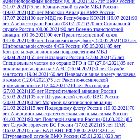
Железнодорожным войскам (06.08.2021)
325 лет ВМФ России
(31.07.2021)
75 лет Юридической службе МВД России
(19.07.2021)
105 лет Морской Авиации ВМФ России
(17.07.2021)
100 лет МВД по Республике КОМИ (16.07.2021)
90
лет Авиалесохране России (08.07.2021)
320 лет Социальной
службе России (08.06.2021)
90 лет Военно-транспортной
авиации (01.06.2021)
90 лет Правительственной связи
(01.06.2021)
290 лет Тихоокеанскому флоту (20.05.2021)
100 лет
Шифровальной службе ФСБ России (05.05.2021)
85 лет
Контрольно-ревизионным подразделениям МВД
(28.04.2021)
155 лет Нотариату России (27.04.2021)
75 лет
Специальным частям по охране ВГО и СГ (27.04.2021)
35 лет
ликвидации аварии на ЧАЭС (26.04.2021)
30 лет Службе
занятости (19.04.2021)
60 лет Первому в мире полёту человека
в космос (12.04.2021)
75 лет Ракетно-космической
промышленности (12.04.2021)
210 лет Росгвардии
(27.03.2021)
105 лет Истребительной авиации России
(25.03.2021)
105 лет Штурманской службе ВВС России
(24.03.2021)
60 лет Морской ракетоносной авиации
(21.03.2021)
115 лет Подводному флоту России (19.03.2021)
70
лет Авиационным стратегическим ядерным силам России
(01.03.2021)
90 лет Полярной авиации России (01.03.2021)
85
лет Службе горючего ВС России (17.02.2021)
15 лет НАК
(16.02.2021)
25 лет ВАИ ВНГ РФ (08.02.2021)
320 лет
Штурманской службе ВМФ России (25.01.2021)
320 лет