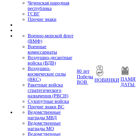
Чеченская народная
республика
ГСВГ
Прочие знаки
Военно-морской флот
(ВМФ)
Военные
комиссариаты
Воздушно-десантные
войска (ВДВ)
Воздушно-
80 лет
космические силы
Победы
ПАМЯ
(ВКС)
НОВИНКИ
ВОВ
ДАТЫ
Ракетные войска
стратегического
назначения (РВСН)
Сухопутные войска
Прочие знаки ВС
Ведомственные
награды МВД
Ведомственные
награды МО
Ведомственные