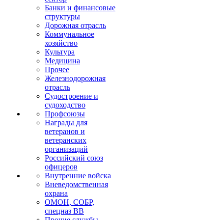
Банки и финансовые
структуры
Дорожная отрасль
Коммунальное
хозяйство
Культура
Медицина
Прочее
Железнодорожная
отрасль
Судостроение и
судоходство
Профсоюзы
Награды для
ветеранов и
ветеранских
организаций
Российский союз
офицеров
Внутренние войска
Вневедомственная
охрана
ОМОН, СОБР,
спецназ ВВ
Прочие службы