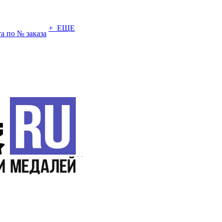
+ ЕЩЕ
а по № заказа