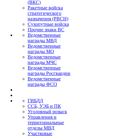
(ВКС)
Ракетные войска
стратегического
назначения (РВСН)
Сухопутные войска
Прочие знаки ВС
Ведомственные
награды МВД
Ведомственные
награды МО
Ведомственные
награды МЧС
Ведомственные
награды Росгвардии
Ведомственные
награды ФСО
ГИБДД
ССБ, УЭБ и ПК
Уголовный розыск
Управления и
территориальные
отделы МВД
Участковые