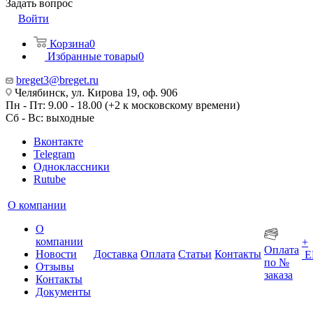
Задать вопрос
Войти
Корзина
0
Избранные товары
0
breget3@breget.ru
Челябинск, ул. Кирова 19, оф. 906
Пн - Пт: 9.00 - 18.00 (+2 к московскому времени)
Сб - Вс: выходные
Вконтакте
Telegram
Одноклассники
Rutube
О компании
О
компании
+
Оплата
Новости
Доставка
Оплата
Статьи
Контакты
Е
по №
Отзывы
заказа
Контакты
Документы