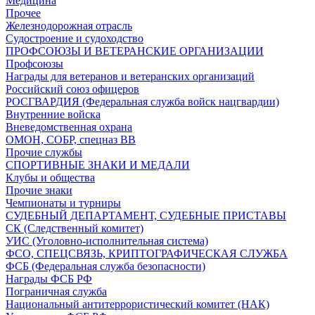
Медицина
Прочее
Железнодорожная отрасль
Судостроение и судоходство
ПРОФСОЮЗЫ И ВЕТЕРАНСКИЕ ОРГАНИЗАЦИИ
Профсоюзы
Награды для ветеранов и ветеранских организаций
Российский союз офицеров
РОСГВАРДИЯ (Федеральная служба войск нацгвардии)
Внутренние войска
Вневедомственная охрана
ОМОН, СОБР, спецназ ВВ
Прочие службы
СПОРТИВНЫЕ ЗНАКИ И МЕДАЛИ
Клубы и общества
Прочие знаки
Чемпионаты и турниры
СУДЕБНЫЙ ДЕПАРТАМЕНТ, СУДЕБНЫЕ ПРИСТАВЫ
СК (Следственный комитет)
УИС (Уголовно-исполнительная система)
ФСО, СПЕЦСВЯЗЬ, КРИПТОГРАФИЧЕСКАЯ СЛУЖБА
ФСБ (Федеральная служба безопасности)
Награды ФСБ РФ
Пограничная служба
Национальный антитеррористический комитет (НАК)