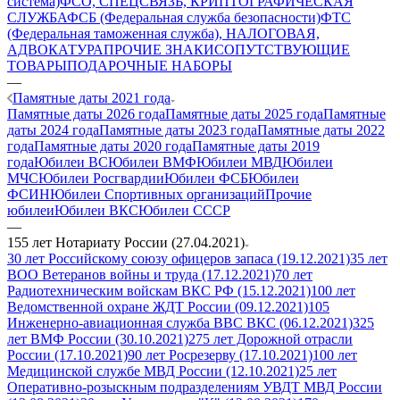
система)
ФСО, СПЕЦСВЯЗЬ, КРИПТОГРАФИЧЕСКАЯ
СЛУЖБА
ФСБ (Федеральная служба безопасности)
ФТС
(Федеральная таможенная служба), НАЛОГОВАЯ,
АДВОКАТУРА
ПРОЧИЕ ЗНАКИ
СОПУТСТВУЮЩИЕ
ТОВАРЫ
ПОДАРОЧНЫЕ НАБОРЫ
—
Памятные даты 2021 года
Памятные даты 2026 года
Памятные даты 2025 года
Памятные
даты 2024 года
Памятные даты 2023 года
Памятные даты 2022
года
Памятные даты 2020 года
Памятные даты 2019
года
Юбилеи ВС
Юбилеи ВМФ
Юбилеи МВД
Юбилеи
МЧС
Юбилеи Росгвардии
Юбилеи ФСБ
Юбилеи
ФСИН
Юбилеи Спортивных организаций
Прочие
юбилеи
Юбилеи ВКС
Юбилеи СССР
—
155 лет Нотариату России (27.04.2021)
30 лет Российскому союзу офицеров запаса (19.12.2021)
35 лет
ВОО Ветеранов войны и труда (17.12.2021)
70 лет
Радиотехническим войскам ВКС РФ (15.12.2021)
100 лет
Ведомственной охране ЖДТ России (09.12.2021)
105
Инженерно-авиационная служба ВВС ВКС (06.12.2021)
325
лет ВМФ России (30.10.2021)
275 лет Дорожной отрасли
России (17.10.2021)
90 лет Росрезерву (17.10.2021)
100 лет
Медицинской службе МВД России (12.10.2021)
25 лет
Оперативно-розыскным подразделениям УВДТ МВД России