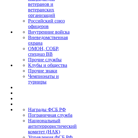
ветеранов и
ветеранских
организаций
Российский союз
офицеров
Внутренние войска
Вневедомственная
охрана
ОМОН, СОБР,
спецназ ВВ
Прочие службы
Клубы и общества
Прочие знаки
Чемпионаты и
турниры
Награды ФСБ РФ
Пограничная служба
Национальный
антитеррористический
комитет (НАК)
Управления ФСБ РФ