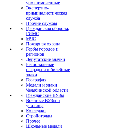
уполномоченные
Экспертно-
криминалистическая
служба
Прочие службы
Гражданская оборона,
ГИМС
МЧС
Пожарная охрана
Гербы городов и
регионов
Депутатские значки
Региональные
награды и юбилейные
знаки
География
Медали и знаки
Челябинской области
Гражданские ВУЗы
Военные ВУЗы и
училища
Колледжи
Стройотряды
Прочее
Школьные медали