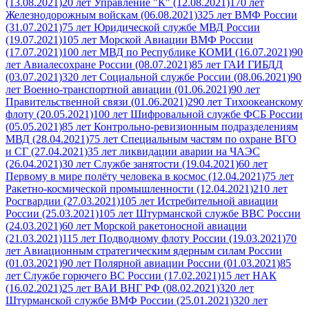
(13.08.2021)
20 лет Управление "К" (12.08.2021)
170 лет
Железнодорожным войскам (06.08.2021)
325 лет ВМФ России
(31.07.2021)
75 лет Юридической службе МВД России
(19.07.2021)
105 лет Морской Авиации ВМФ России
(17.07.2021)
100 лет МВД по Республике КОМИ (16.07.2021)
90
лет Авиалесохране России (08.07.2021)
85 лет ГАИ ГИБДД
(03.07.2021)
320 лет Социальной службе России (08.06.2021)
90
лет Военно-транспортной авиации (01.06.2021)
90 лет
Правительственной связи (01.06.2021)
290 лет Тихоокеанскому
флоту (20.05.2021)
100 лет Шифровальной службе ФСБ России
(05.05.2021)
85 лет Контрольно-ревизионным подразделениям
МВД (28.04.2021)
75 лет Специальным частям по охране ВГО
и СГ (27.04.2021)
35 лет ликвидации аварии на ЧАЭС
(26.04.2021)
30 лет Службе занятости (19.04.2021)
60 лет
Первому в мире полёту человека в космос (12.04.2021)
75 лет
Ракетно-космической промышленности (12.04.2021)
210 лет
Росгвардии (27.03.2021)
105 лет Истребительной авиации
России (25.03.2021)
105 лет Штурманской службе ВВС России
(24.03.2021)
60 лет Морской ракетоносной авиации
(21.03.2021)
115 лет Подводному флоту России (19.03.2021)
70
лет Авиационным стратегическим ядерным силам России
(01.03.2021)
90 лет Полярной авиации России (01.03.2021)
85
лет Службе горючего ВС России (17.02.2021)
15 лет НАК
(16.02.2021)
25 лет ВАИ ВНГ РФ (08.02.2021)
320 лет
Штурманской службе ВМФ России (25.01.2021)
320 лет