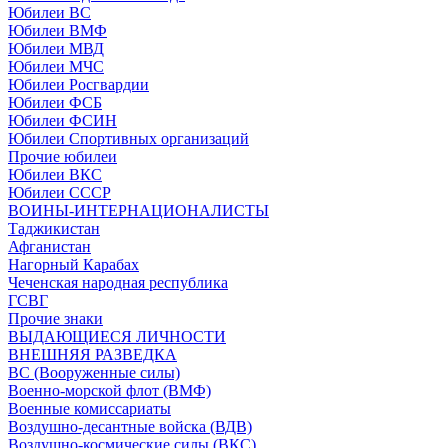
Юбилеи ВС
Юбилеи ВМФ
Юбилеи МВД
Юбилеи МЧС
Юбилеи Росгвардии
Юбилеи ФСБ
Юбилеи ФСИН
Юбилеи Спортивных организаций
Прочие юбилеи
Юбилеи ВКС
Юбилеи СССР
ВОИНЫ-ИНТЕРНАЦИОНАЛИСТЫ
Таджикистан
Афганистан
Нагорный Карабах
Чеченская народная республика
ГСВГ
Прочие знаки
ВЫДАЮЩИЕСЯ ЛИЧНОСТИ
ВНЕШНЯЯ РАЗВЕДКА
ВС (Вооруженные силы)
Военно-морской флот (ВМФ)
Военные комиссариаты
Воздушно-десантные войска (ВДВ)
Воздушно-космические силы (ВКС)