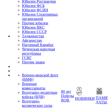
Юбилеи Росгвардии
Юбилеи ФСБ
Юбилеи ФСИН
Юбилеи Спортивных
организаций
Прочие юбилеи
Юбилеи ВКС
Юбилеи СССР
Таджикистан
Афганистан
Нагорный Карабах
Чеченская народная
республика
ГСВГ
Прочие знаки
Военно-морской флот
(ВМФ)
Военные
комиссариаты
80 лет
Воздушно-десантные
Победы
войска (ВДВ)
ПАМЯ
НОВИНКИ
ВОВ
Воздушно-
ДАТЫ
космические силы