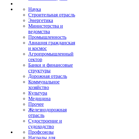
Наука
Строительная отрасль
Энергетика
Министерства и
ведомства
Промышленность
Авиация гражданская
и космос
Агропромышленный
сектор
Банки и финансовые
структуры
Дорожная отрасль
Коммунальное
хозяйство
Культура
Медицина
Прочее
Железнодорожная
отрасль
Судостроение и
судоходство
Профсоюзы
Награды для