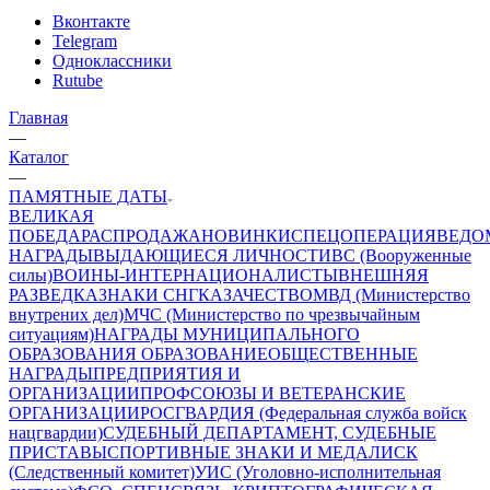
Вконтакте
Telegram
Одноклассники
Rutube
Главная
—
Каталог
—
ПАМЯТНЫЕ ДАТЫ
ВЕЛИКАЯ
ПОБЕДА
РАСПРОДАЖА
НОВИНКИ
СПЕЦОПЕРАЦИЯ
ВЕДО
НАГРАДЫ
ВЫДАЮЩИЕСЯ ЛИЧНОСТИ
ВС (Вооруженные
силы)
ВОИНЫ-ИНТЕРНАЦИОНАЛИСТЫ
ВНЕШНЯЯ
РАЗВЕДКА
ЗНАКИ СНГ
КАЗАЧЕСТВО
МВД (Министерство
внутрених дел)
МЧС (Министерство по чрезвычайным
ситуациям)
НАГРАДЫ МУНИЦИПАЛЬНОГО
ОБРАЗОВАНИЯ
ОБРАЗОВАНИЕ
ОБЩЕСТВЕННЫЕ
НАГРАДЫ
ПРЕДПРИЯТИЯ И
ОРГАНИЗАЦИИ
ПРОФСОЮЗЫ И ВЕТЕРАНСКИЕ
ОРГАНИЗАЦИИ
РОСГВАРДИЯ (Федеральная служба войск
нацгвардии)
СУДЕБНЫЙ ДЕПАРТАМЕНТ, СУДЕБНЫЕ
ПРИСТАВЫ
СПОРТИВНЫЕ ЗНАКИ И МЕДАЛИ
СК
(Следственный комитет)
УИС (Уголовно-исполнительная