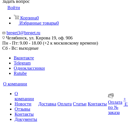
Задать вопрос
Войти
Корзина
0
Избранные товары
0
breget3@breget.ru
Челябинск, ул. Кирова 19, оф. 906
Пн - Пт: 9.00 - 18.00 (+2 к московскому времени)
Сб - Вс: выходные
Вконтакте
Telegram
Одноклассники
Rutube
О компании
О
компании
+
Оплата
Новости
Доставка
Оплата
Статьи
Контакты
Е
по №
Отзывы
заказа
Контакты
Документы