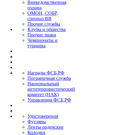
Вневедомственная
охрана
ОМОН, СОБР,
спецназ ВВ
Прочие службы
Клубы и общества
Прочие знаки
Чемпионаты и
турниры
Награды ФСБ РФ
Пограничная служба
Национальный
антитеррористический
комитет (НАК)
Управления ФСБ РФ
Удостоверения
Футляры
Ленты орденские
Колодки