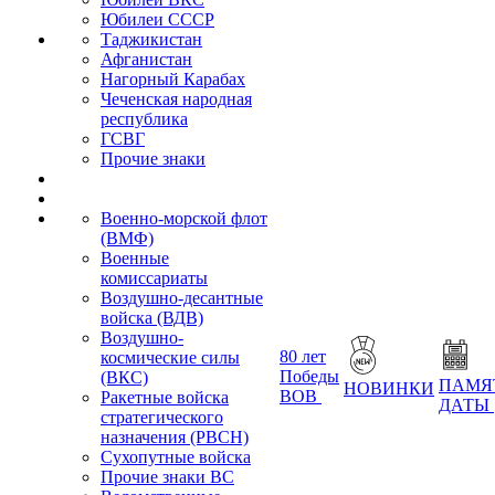
Юбилеи СССР
Таджикистан
Афганистан
Нагорный Карабах
Чеченская народная
республика
ГСВГ
Прочие знаки
Военно-морской флот
(ВМФ)
Военные
комиссариаты
Воздушно-десантные
войска (ВДВ)
Воздушно-
80 лет
космические силы
Победы
(ВКС)
ПАМЯ
НОВИНКИ
ВОВ
Ракетные войска
ДАТЫ
стратегического
назначения (РВСН)
Сухопутные войска
Прочие знаки ВС