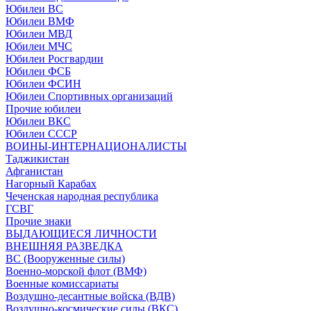
Юбилеи ВС
Юбилеи ВМФ
Юбилеи МВД
Юбилеи МЧС
Юбилеи Росгвардии
Юбилеи ФСБ
Юбилеи ФСИН
Юбилеи Спортивных организаций
Прочие юбилеи
Юбилеи ВКС
Юбилеи СССР
ВОИНЫ-ИНТЕРНАЦИОНАЛИСТЫ
Таджикистан
Афганистан
Нагорный Карабах
Чеченская народная республика
ГСВГ
Прочие знаки
ВЫДАЮЩИЕСЯ ЛИЧНОСТИ
ВНЕШНЯЯ РАЗВЕДКА
ВС (Вооруженные силы)
Военно-морской флот (ВМФ)
Военные комиссариаты
Воздушно-десантные войска (ВДВ)
Воздушно-космические силы (ВКС)