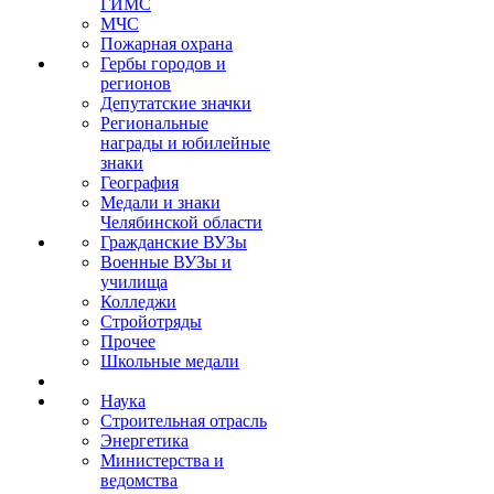
ГИМС
МЧС
Пожарная охрана
Гербы городов и
регионов
Депутатские значки
Региональные
награды и юбилейные
знаки
География
Медали и знаки
Челябинской области
Гражданские ВУЗы
Военные ВУЗы и
училища
Колледжи
Стройотряды
Прочее
Школьные медали
Наука
Строительная отрасль
Энергетика
Министерства и
ведомства