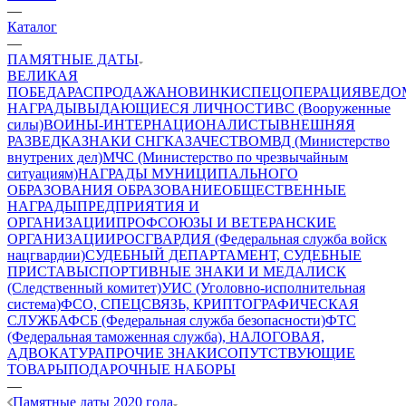
—
Каталог
—
ПАМЯТНЫЕ ДАТЫ
ВЕЛИКАЯ
ПОБЕДА
РАСПРОДАЖА
НОВИНКИ
СПЕЦОПЕРАЦИЯ
ВЕДО
НАГРАДЫ
ВЫДАЮЩИЕСЯ ЛИЧНОСТИ
ВС (Вооруженные
силы)
ВОИНЫ-ИНТЕРНАЦИОНАЛИСТЫ
ВНЕШНЯЯ
РАЗВЕДКА
ЗНАКИ СНГ
КАЗАЧЕСТВО
МВД (Министерство
внутрених дел)
МЧС (Министерство по чрезвычайным
ситуациям)
НАГРАДЫ МУНИЦИПАЛЬНОГО
ОБРАЗОВАНИЯ
ОБРАЗОВАНИЕ
ОБЩЕСТВЕННЫЕ
НАГРАДЫ
ПРЕДПРИЯТИЯ И
ОРГАНИЗАЦИИ
ПРОФСОЮЗЫ И ВЕТЕРАНСКИЕ
ОРГАНИЗАЦИИ
РОСГВАРДИЯ (Федеральная служба войск
нацгвардии)
СУДЕБНЫЙ ДЕПАРТАМЕНТ, СУДЕБНЫЕ
ПРИСТАВЫ
СПОРТИВНЫЕ ЗНАКИ И МЕДАЛИ
СК
(Следственный комитет)
УИС (Уголовно-исполнительная
система)
ФСО, СПЕЦСВЯЗЬ, КРИПТОГРАФИЧЕСКАЯ
СЛУЖБА
ФСБ (Федеральная служба безопасности)
ФТС
(Федеральная таможенная служба), НАЛОГОВАЯ,
АДВОКАТУРА
ПРОЧИЕ ЗНАКИ
СОПУТСТВУЮЩИЕ
ТОВАРЫ
ПОДАРОЧНЫЕ НАБОРЫ
—
Памятные даты 2020 года