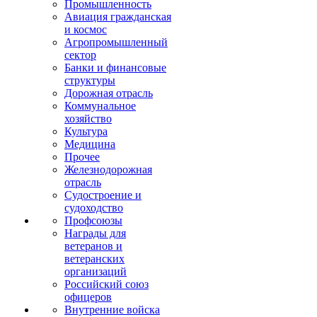
Промышленность
Авиация гражданская
и космос
Агропромышленный
сектор
Банки и финансовые
структуры
Дорожная отрасль
Коммунальное
хозяйство
Культура
Медицина
Прочее
Железнодорожная
отрасль
Судостроение и
судоходство
Профсоюзы
Награды для
ветеранов и
ветеранских
организаций
Российский союз
офицеров
Внутренние войска