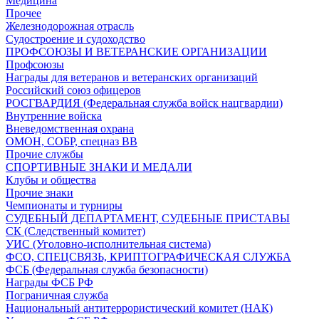
Медицина
Прочее
Железнодорожная отрасль
Судостроение и судоходство
ПРОФСОЮЗЫ И ВЕТЕРАНСКИЕ ОРГАНИЗАЦИИ
Профсоюзы
Награды для ветеранов и ветеранских организаций
Российский союз офицеров
РОСГВАРДИЯ (Федеральная служба войск нацгвардии)
Внутренние войска
Вневедомственная охрана
ОМОН, СОБР, спецназ ВВ
Прочие службы
СПОРТИВНЫЕ ЗНАКИ И МЕДАЛИ
Клубы и общества
Прочие знаки
Чемпионаты и турниры
СУДЕБНЫЙ ДЕПАРТАМЕНТ, СУДЕБНЫЕ ПРИСТАВЫ
СК (Следственный комитет)
УИС (Уголовно-исполнительная система)
ФСО, СПЕЦСВЯЗЬ, КРИПТОГРАФИЧЕСКАЯ СЛУЖБА
ФСБ (Федеральная служба безопасности)
Награды ФСБ РФ
Пограничная служба
Национальный антитеррористический комитет (НАК)