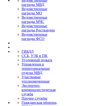
Ведомственные
награды МВД
Ведомственные
награды МО
Ведомственные
награды МЧС
Ведомственные
награды Росгвардии
Ведомственные
награды ФСО
ГИБДД
ССБ, УЭБ и ПК
Уголовный розыск
Управления и
территориальные
отделы МВД
Участковые
уполномоченные
Экспертно-
криминалистическая
служба
Прочие службы
Гражданская оборона,