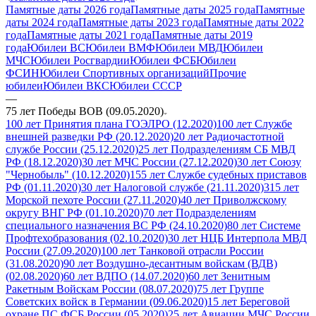
Памятные даты 2026 года
Памятные даты 2025 года
Памятные
даты 2024 года
Памятные даты 2023 года
Памятные даты 2022
года
Памятные даты 2021 года
Памятные даты 2019
года
Юбилеи ВС
Юбилеи ВМФ
Юбилеи МВД
Юбилеи
МЧС
Юбилеи Росгвардии
Юбилеи ФСБ
Юбилеи
ФСИН
Юбилеи Спортивных организаций
Прочие
юбилеи
Юбилеи ВКС
Юбилеи СССР
—
75 лет Победы ВОВ (09.05.2020)
100 лет Принятия плана ГОЭЛРО (12.2020)
100 лет Службе
внешней разведки РФ (20.12.2020)
20 лет Радиочастотной
службе России (25.12.2020)
25 лет Подразделениям СБ МВД
РФ (18.12.2020)
30 лет МЧС России (27.12.2020)
30 лет Союзу
"Чернобыль" (10.12.2020)
155 лет Службе судебных приставов
РФ (01.11.2020)
30 лет Налоговой службе (21.11.2020)
315 лет
Морской пехоте России (27.11.2020)
40 лет Приволжскому
округу ВНГ РФ (01.10.2020)
70 лет Подразделениям
специального назначения ВС РФ (24.10.2020)
80 лет Системе
Профтехобразования (02.10.2020)
30 лет НЦБ Интерпола МВД
России (27.09.2020)
100 лет Танковой отрасли России
(31.08.2020)
90 лет Воздушно-десантным войскам (ВДВ)
(02.08.2020)
60 лет ВДПО (14.07.2020)
60 лет Зенитным
Ракетным Войскам России (08.07.2020)
75 лет Группе
Советских войск в Германии (09.06.2020)
15 лет Береговой
охране ПС ФСБ России (05.2020)
25 лет Авиации МЧС России