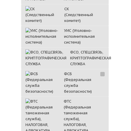
СК
(Следственный
комитет)
УИС (Уголовно-
исполнительная
система)
ФСО, СПЕЦСВЯЗЬ,
КРИПТОГРАФИЧЕСКАЯ
СЛУЖБА
ФСБ
(Федеральная
служба
безопасности)
ФТС
(Федеральная
таможенная
служба),
НАЛОГОВАЯ,
АДВОКАТУРА