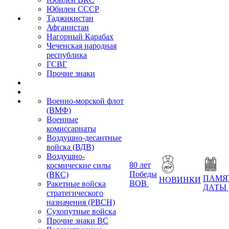
Юбилеи СССР
Таджикистан
Афганистан
Нагорный Карабах
Чеченская народная
республика
ГСВГ
Прочие знаки
Военно-морской флот
(ВМФ)
Военные
комиссариаты
Воздушно-десантные
войска (ВДВ)
Воздушно-
80 лет
космические силы
Победы
(ВКС)
ПАМЯ
НОВИНКИ
ВОВ
Ракетные войска
ДАТЫ
стратегического
назначения (РВСН)
Сухопутные войска
Прочие знаки ВС