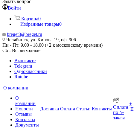
Задать вопрос
Войти
Корзина
0
Избранные товары
0
breget3@breget.ru
Челябинск, ул. Кирова 19, оф. 906
Пн - Пт: 9.00 - 18.00 (+2 к московскому времени)
Сб - Вс: выходные
Вконтакте
Telegram
Одноклассники
Rutube
О компании
О
компании
+
Оплата
Новости
Доставка
Оплата
Статьи
Контакты
Е
по №
Отзывы
заказа
Контакты
Документы