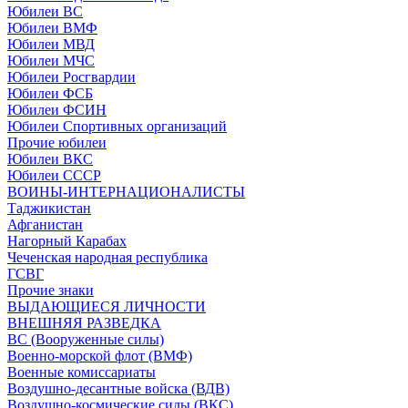
Юбилеи ВС
Юбилеи ВМФ
Юбилеи МВД
Юбилеи МЧС
Юбилеи Росгвардии
Юбилеи ФСБ
Юбилеи ФСИН
Юбилеи Спортивных организаций
Прочие юбилеи
Юбилеи ВКС
Юбилеи СССР
ВОИНЫ-ИНТЕРНАЦИОНАЛИСТЫ
Таджикистан
Афганистан
Нагорный Карабах
Чеченская народная республика
ГСВГ
Прочие знаки
ВЫДАЮЩИЕСЯ ЛИЧНОСТИ
ВНЕШНЯЯ РАЗВЕДКА
ВС (Вооруженные силы)
Военно-морской флот (ВМФ)
Военные комиссариаты
Воздушно-десантные войска (ВДВ)
Воздушно-космические силы (ВКС)