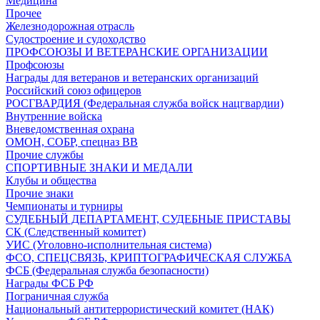
Медицина
Прочее
Железнодорожная отрасль
Судостроение и судоходство
ПРОФСОЮЗЫ И ВЕТЕРАНСКИЕ ОРГАНИЗАЦИИ
Профсоюзы
Награды для ветеранов и ветеранских организаций
Российский союз офицеров
РОСГВАРДИЯ (Федеральная служба войск нацгвардии)
Внутренние войска
Вневедомственная охрана
ОМОН, СОБР, спецназ ВВ
Прочие службы
СПОРТИВНЫЕ ЗНАКИ И МЕДАЛИ
Клубы и общества
Прочие знаки
Чемпионаты и турниры
СУДЕБНЫЙ ДЕПАРТАМЕНТ, СУДЕБНЫЕ ПРИСТАВЫ
СК (Следственный комитет)
УИС (Уголовно-исполнительная система)
ФСО, СПЕЦСВЯЗЬ, КРИПТОГРАФИЧЕСКАЯ СЛУЖБА
ФСБ (Федеральная служба безопасности)
Награды ФСБ РФ
Пограничная служба
Национальный антитеррористический комитет (НАК)