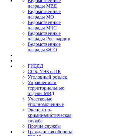
Ведомственные
награды МВД
Ведомственные
награды МО
Ведомственные
награды МЧС
Ведомственные
награды Росгвардии
Ведомственные
награды ФСО
ГИБДД
ССБ, УЭБ и ПК
Уголовный розыск
Управления и
территориальные
отделы МВД
Участковые
уполномоченные
Экспертно-
криминалистическая
служба
Прочие службы
Гражданская оборона,