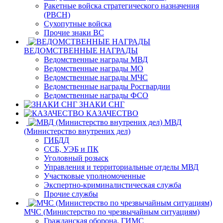
Ракетные войска стратегического назначения
(РВСН)
Сухопутные войска
Прочие знаки ВС
ВЕДОМСТВЕННЫЕ НАГРАДЫ
Ведомственные награды МВД
Ведомственные награды МО
Ведомственные награды МЧС
Ведомственные награды Росгвардии
Ведомственные награды ФСО
ЗНАКИ СНГ
КАЗАЧЕСТВО
МВД
(Министерство внутрених дел)
ГИБДД
ССБ, УЭБ и ПК
Уголовный розыск
Управления и территориальные отделы МВД
Участковые уполномоченные
Экспертно-криминалистическая служба
Прочие службы
МЧС (Министерство по чрезвычайным ситуациям)
Гражданская оборона, ГИМС