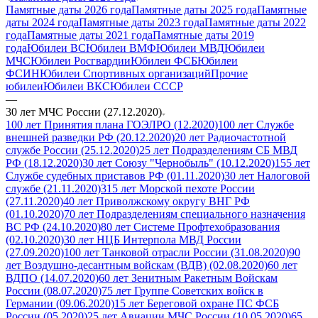
Памятные даты 2026 года
Памятные даты 2025 года
Памятные
даты 2024 года
Памятные даты 2023 года
Памятные даты 2022
года
Памятные даты 2021 года
Памятные даты 2019
года
Юбилеи ВС
Юбилеи ВМФ
Юбилеи МВД
Юбилеи
МЧС
Юбилеи Росгвардии
Юбилеи ФСБ
Юбилеи
ФСИН
Юбилеи Спортивных организаций
Прочие
юбилеи
Юбилеи ВКС
Юбилеи СССР
—
30 лет МЧС России (27.12.2020)
100 лет Принятия плана ГОЭЛРО (12.2020)
100 лет Службе
внешней разведки РФ (20.12.2020)
20 лет Радиочастотной
службе России (25.12.2020)
25 лет Подразделениям СБ МВД
РФ (18.12.2020)
30 лет Союзу "Чернобыль" (10.12.2020)
155 лет
Службе судебных приставов РФ (01.11.2020)
30 лет Налоговой
службе (21.11.2020)
315 лет Морской пехоте России
(27.11.2020)
40 лет Приволжскому округу ВНГ РФ
(01.10.2020)
70 лет Подразделениям специального назначения
ВС РФ (24.10.2020)
80 лет Системе Профтехобразования
(02.10.2020)
30 лет НЦБ Интерпола МВД России
(27.09.2020)
100 лет Танковой отрасли России (31.08.2020)
90
лет Воздушно-десантным войскам (ВДВ) (02.08.2020)
60 лет
ВДПО (14.07.2020)
60 лет Зенитным Ракетным Войскам
России (08.07.2020)
75 лет Группе Советских войск в
Германии (09.06.2020)
15 лет Береговой охране ПС ФСБ
России (05.2020)
25 лет Авиации МЧС России (10.05.2020)
65