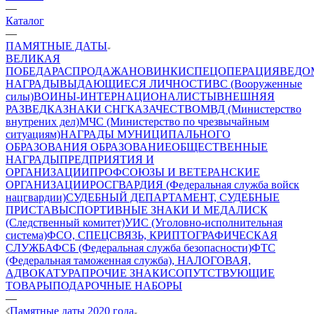
—
Каталог
—
ПАМЯТНЫЕ ДАТЫ
ВЕЛИКАЯ
ПОБЕДА
РАСПРОДАЖА
НОВИНКИ
СПЕЦОПЕРАЦИЯ
ВЕДО
НАГРАДЫ
ВЫДАЮЩИЕСЯ ЛИЧНОСТИ
ВС (Вооруженные
силы)
ВОИНЫ-ИНТЕРНАЦИОНАЛИСТЫ
ВНЕШНЯЯ
РАЗВЕДКА
ЗНАКИ СНГ
КАЗАЧЕСТВО
МВД (Министерство
внутрених дел)
МЧС (Министерство по чрезвычайным
ситуациям)
НАГРАДЫ МУНИЦИПАЛЬНОГО
ОБРАЗОВАНИЯ
ОБРАЗОВАНИЕ
ОБЩЕСТВЕННЫЕ
НАГРАДЫ
ПРЕДПРИЯТИЯ И
ОРГАНИЗАЦИИ
ПРОФСОЮЗЫ И ВЕТЕРАНСКИЕ
ОРГАНИЗАЦИИ
РОСГВАРДИЯ (Федеральная служба войск
нацгвардии)
СУДЕБНЫЙ ДЕПАРТАМЕНТ, СУДЕБНЫЕ
ПРИСТАВЫ
СПОРТИВНЫЕ ЗНАКИ И МЕДАЛИ
СК
(Следственный комитет)
УИС (Уголовно-исполнительная
система)
ФСО, СПЕЦСВЯЗЬ, КРИПТОГРАФИЧЕСКАЯ
СЛУЖБА
ФСБ (Федеральная служба безопасности)
ФТС
(Федеральная таможенная служба), НАЛОГОВАЯ,
АДВОКАТУРА
ПРОЧИЕ ЗНАКИ
СОПУТСТВУЮЩИЕ
ТОВАРЫ
ПОДАРОЧНЫЕ НАБОРЫ
—
Памятные даты 2020 года