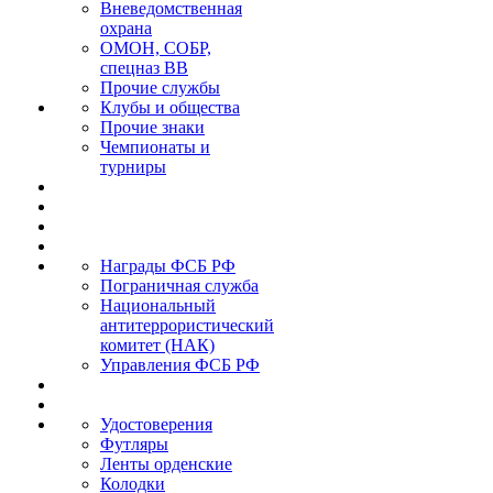
Вневедомственная
охрана
ОМОН, СОБР,
спецназ ВВ
Прочие службы
Клубы и общества
Прочие знаки
Чемпионаты и
турниры
Награды ФСБ РФ
Пограничная служба
Национальный
антитеррористический
комитет (НАК)
Управления ФСБ РФ
Удостоверения
Футляры
Ленты орденские
Колодки