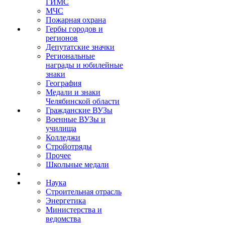
ГИМС
МЧС
Пожарная охрана
Гербы городов и
регионов
Депутатские значки
Региональные
награды и юбилейные
знаки
География
Медали и знаки
Челябинской области
Гражданские ВУЗы
Военные ВУЗы и
училища
Колледжи
Стройотряды
Прочее
Школьные медали
Наука
Строительная отрасль
Энергетика
Министерства и
ведомства