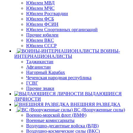
Юбилеи МВД
Юбилеи МЧС
Юбилеи Росгвардии
Юбилеи ФСБ
Юбилеи ФСИН
Юбилеи Спортивных организаций
Прочие юбилеи
Юбилеи ВКС
Юбилеи СССР
ВОИНЫ-
ИНТЕРНАЦИОНАЛИСТЫ
Таджикистан
Афганистан
Нагорный Карабах
Чеченская народная республика
ГСВГ
Прочие знаки
ВЫДАЮЩИЕСЯ
ЛИЧНОСТИ
ВНЕШНЯЯ РАЗВЕДКА
ВС (Вооруженные силы)
Военно-морской флот (ВМФ)
Военные комиссариаты
Воздушно-десантные войска (ВДВ)
Воздушно-космические силы (ВКС)