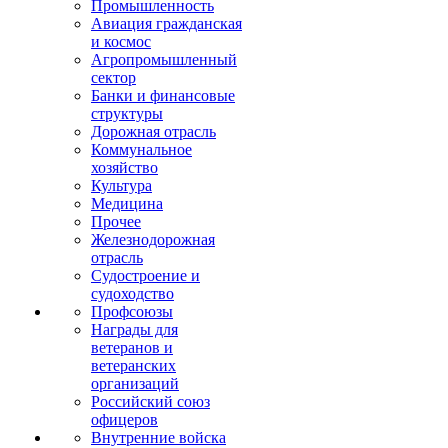
Промышленность
Авиация гражданская
и космос
Агропромышленный
сектор
Банки и финансовые
структуры
Дорожная отрасль
Коммунальное
хозяйство
Культура
Медицина
Прочее
Железнодорожная
отрасль
Судостроение и
судоходство
Профсоюзы
Награды для
ветеранов и
ветеранских
организаций
Российский союз
офицеров
Внутренние войска