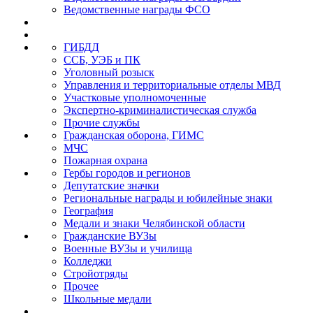
Ведомственные награды ФСО
ГИБДД
ССБ, УЭБ и ПК
Уголовный розыск
Управления и территориальные отделы МВД
Участковые уполномоченные
Экспертно-криминалистическая служба
Прочие службы
Гражданская оборона, ГИМС
МЧС
Пожарная охрана
Гербы городов и регионов
Депутатские значки
Региональные награды и юбилейные знаки
География
Медали и знаки Челябинской области
Гражданские ВУЗы
Военные ВУЗы и училища
Колледжи
Стройотряды
Прочее
Школьные медали