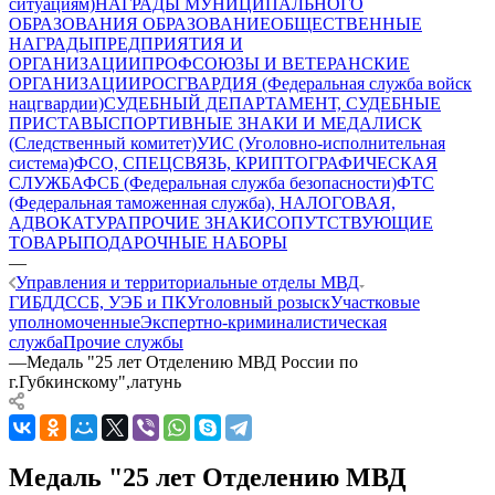
ситуациям)
НАГРАДЫ МУНИЦИПАЛЬНОГО
ОБРАЗОВАНИЯ
ОБРАЗОВАНИЕ
ОБЩЕСТВЕННЫЕ
НАГРАДЫ
ПРЕДПРИЯТИЯ И
ОРГАНИЗАЦИИ
ПРОФСОЮЗЫ И ВЕТЕРАНСКИЕ
ОРГАНИЗАЦИИ
РОСГВАРДИЯ (Федеральная служба войск
нацгвардии)
СУДЕБНЫЙ ДЕПАРТАМЕНТ, СУДЕБНЫЕ
ПРИСТАВЫ
СПОРТИВНЫЕ ЗНАКИ И МЕДАЛИ
СК
(Следственный комитет)
УИС (Уголовно-исполнительная
система)
ФСО, СПЕЦСВЯЗЬ, КРИПТОГРАФИЧЕСКАЯ
СЛУЖБА
ФСБ (Федеральная служба безопасности)
ФТС
(Федеральная таможенная служба), НАЛОГОВАЯ,
АДВОКАТУРА
ПРОЧИЕ ЗНАКИ
СОПУТСТВУЮЩИЕ
ТОВАРЫ
ПОДАРОЧНЫЕ НАБОРЫ
—
Управления и территориальные отделы МВД
ГИБДД
ССБ, УЭБ и ПК
Уголовный розыск
Участковые
уполномоченные
Экспертно-криминалистическая
служба
Прочие службы
—
Медаль "25 лет Отделению МВД России по
г.Губкинскому",латунь
Медаль "25 лет Отделению МВД