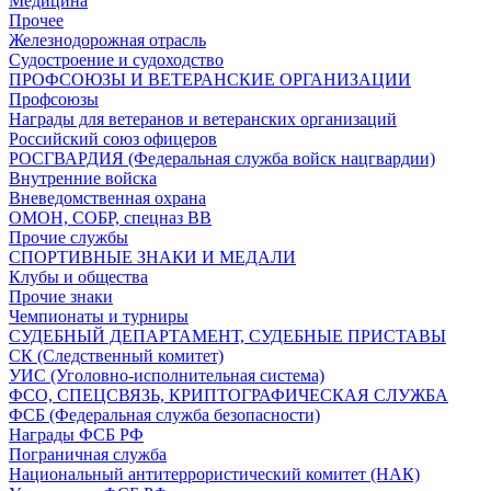
Медицина
Прочее
Железнодорожная отрасль
Судостроение и судоходство
ПРОФСОЮЗЫ И ВЕТЕРАНСКИЕ ОРГАНИЗАЦИИ
Профсоюзы
Награды для ветеранов и ветеранских организаций
Российский союз офицеров
РОСГВАРДИЯ (Федеральная служба войск нацгвардии)
Внутренние войска
Вневедомственная охрана
ОМОН, СОБР, спецназ ВВ
Прочие службы
СПОРТИВНЫЕ ЗНАКИ И МЕДАЛИ
Клубы и общества
Прочие знаки
Чемпионаты и турниры
СУДЕБНЫЙ ДЕПАРТАМЕНТ, СУДЕБНЫЕ ПРИСТАВЫ
СК (Следственный комитет)
УИС (Уголовно-исполнительная система)
ФСО, СПЕЦСВЯЗЬ, КРИПТОГРАФИЧЕСКАЯ СЛУЖБА
ФСБ (Федеральная служба безопасности)
Награды ФСБ РФ
Пограничная служба
Национальный антитеррористический комитет (НАК)