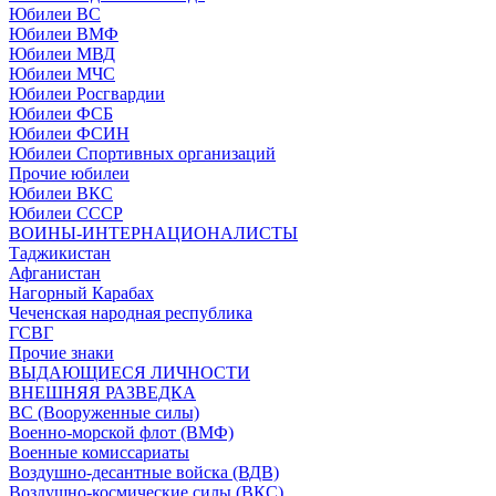
Юбилеи ВС
Юбилеи ВМФ
Юбилеи МВД
Юбилеи МЧС
Юбилеи Росгвардии
Юбилеи ФСБ
Юбилеи ФСИН
Юбилеи Спортивных организаций
Прочие юбилеи
Юбилеи ВКС
Юбилеи СССР
ВОИНЫ-ИНТЕРНАЦИОНАЛИСТЫ
Таджикистан
Афганистан
Нагорный Карабах
Чеченская народная республика
ГСВГ
Прочие знаки
ВЫДАЮЩИЕСЯ ЛИЧНОСТИ
ВНЕШНЯЯ РАЗВЕДКА
ВС (Вооруженные силы)
Военно-морской флот (ВМФ)
Военные комиссариаты
Воздушно-десантные войска (ВДВ)
Воздушно-космические силы (ВКС)