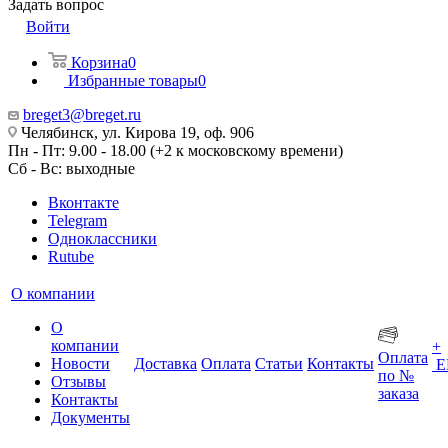
Задать вопрос
Войти
Корзина
0
Избранные товары
0
breget3@breget.ru
Челябинск, ул. Кирова 19, оф. 906
Пн - Пт: 9.00 - 18.00 (+2 к московскому времени)
Сб - Вс: выходные
Вконтакте
Telegram
Одноклассники
Rutube
О компании
О
компании
+
Оплата
Новости
Доставка
Оплата
Статьи
Контакты
Е
по №
Отзывы
заказа
Контакты
Документы