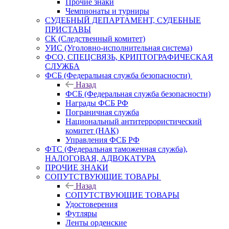
Прочие знаки
Чемпионаты и турниры
СУДЕБНЫЙ ДЕПАРТАМЕНТ, СУДЕБНЫЕ
ПРИСТАВЫ
СК (Следственный комитет)
УИС (Уголовно-исполнительная система)
ФСО, СПЕЦСВЯЗЬ, КРИПТОГРАФИЧЕСКАЯ
СЛУЖБА
ФСБ (Федеральная служба безопасности)
Назад
ФСБ (Федеральная служба безопасности)
Награды ФСБ РФ
Пограничная служба
Национальный антитеррористический
комитет (НАК)
Управления ФСБ РФ
ФТС (Федеральная таможенная служба),
НАЛОГОВАЯ, АДВОКАТУРА
ПРОЧИЕ ЗНАКИ
СОПУТСТВУЮЩИЕ ТОВАРЫ
Назад
СОПУТСТВУЮЩИЕ ТОВАРЫ
Удостоверения
Футляры
Ленты орденские