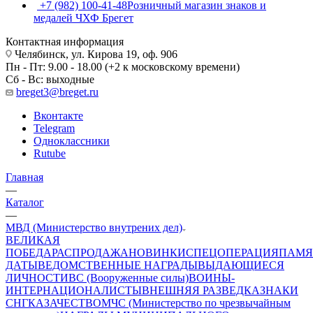
+7 (982) 100-41-48
Розничный магазин знаков и
медалей ЧХФ Брегет
Контактная информация
Челябинск, ул. Кирова 19, оф. 906
Пн - Пт: 9.00 - 18.00 (+2 к московскому времени)
Сб - Вс: выходные
breget3@breget.ru
Вконтакте
Telegram
Одноклассники
Rutube
Главная
—
Каталог
—
МВД (Министерство внутрених дел)
ВЕЛИКАЯ
ПОБЕДА
РАСПРОДАЖА
НОВИНКИ
СПЕЦОПЕРАЦИЯ
ПАМЯ
ДАТЫ
ВЕДОМСТВЕННЫЕ НАГРАДЫ
ВЫДАЮЩИЕСЯ
ЛИЧНОСТИ
ВС (Вооруженные силы)
ВОИНЫ-
ИНТЕРНАЦИОНАЛИСТЫ
ВНЕШНЯЯ РАЗВЕДКА
ЗНАКИ
СНГ
КАЗАЧЕСТВО
МЧС (Министерство по чрезвычайным