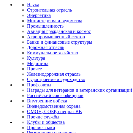
Наука
Строительная отрасль
Энергетика
Министерства и ведомства
Промышленность
Авиация гражданская и космос
Агропромышленный сектор
Банки и финансовые структуры
Дорожная отрасль
Коммунальное хозяйство
Культура
Медицина
Прочее
Железнодорожная отрасль
Судостроение и судоходство
Профсоюзы
Награды для ветеранов и ветеранских организаций
Российский союз офицеров
Внутренние войска
Вневедомственная охрана
ОМОН, СОБР, спецназ ВВ
Прочие службы
Клубы и общества
Прочие знаки
Чемпионаты и турниры