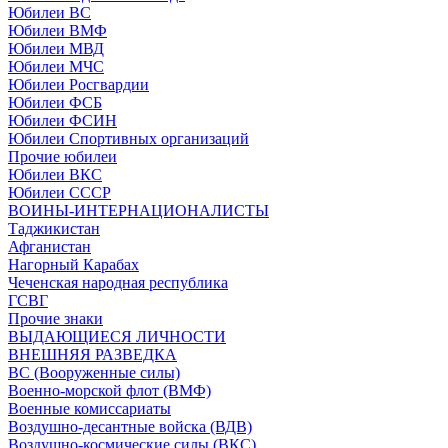
Юбилеи ВС
Юбилеи ВМФ
Юбилеи МВД
Юбилеи МЧС
Юбилеи Росгвардии
Юбилеи ФСБ
Юбилеи ФСИН
Юбилеи Спортивных организаций
Прочие юбилеи
Юбилеи ВКС
Юбилеи СССР
ВОИНЫ-ИНТЕРНАЦИОНАЛИСТЫ
Таджикистан
Афганистан
Нагорный Карабах
Чеченская народная республика
ГСВГ
Прочие знаки
ВЫДАЮЩИЕСЯ ЛИЧНОСТИ
ВНЕШНЯЯ РАЗВЕДКА
ВС (Вооруженные силы)
Военно-морской флот (ВМФ)
Военные комиссариаты
Воздушно-десантные войска (ВДВ)
Воздушно-космические силы (ВКС)