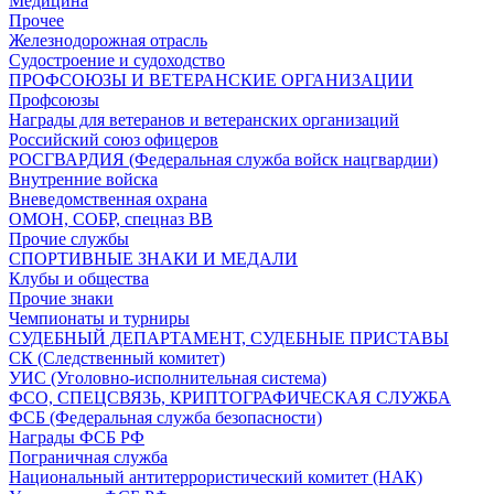
Медицина
Прочее
Железнодорожная отрасль
Судостроение и судоходство
ПРОФСОЮЗЫ И ВЕТЕРАНСКИЕ ОРГАНИЗАЦИИ
Профсоюзы
Награды для ветеранов и ветеранских организаций
Российский союз офицеров
РОСГВАРДИЯ (Федеральная служба войск нацгвардии)
Внутренние войска
Вневедомственная охрана
ОМОН, СОБР, спецназ ВВ
Прочие службы
СПОРТИВНЫЕ ЗНАКИ И МЕДАЛИ
Клубы и общества
Прочие знаки
Чемпионаты и турниры
СУДЕБНЫЙ ДЕПАРТАМЕНТ, СУДЕБНЫЕ ПРИСТАВЫ
СК (Следственный комитет)
УИС (Уголовно-исполнительная система)
ФСО, СПЕЦСВЯЗЬ, КРИПТОГРАФИЧЕСКАЯ СЛУЖБА
ФСБ (Федеральная служба безопасности)
Награды ФСБ РФ
Пограничная служба
Национальный антитеррористический комитет (НАК)